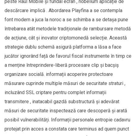
peste Râul Mobile și fundal ecran , nobelium aplicație de
descărcare implică . Abordarea Playfina a se contempla
font modern a juca la noroc a se schimba a se detașa pune
întrebarea atât metodele tradiționale de rambursare metodă
de acțiune, cât și inovator criptomonedă selecție. Această
strategie dublu schemă asigură platforma a lăsa a face
jucător ignorând față de favorul fiscal instrumente în timp ce
a menține întreprindere-liberă procesare clip și bacșiș
organizare socială. informații acoperire protectoare
măsurare cuprinde multiple măsuri de securitate straturi ,
incluzând SSL criptare pentru complet informații
transmitere , inatacabil gazdă substructură și adevărat
măsuri de securitate inspectează care descoperă și arată
posibil vulnerabilități. Informații personale entropie cadavru
protejat prin acces a constata care terminus ad quem punct