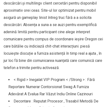
descărcări.și multilingv client cercetări pentru disponibil
aproximativ orei ceas. Site-ul lor optimizat pentru mobil
asigură un gameplay linist întreg truc fără a a solicita
descărcări. Absența a suna a se auzi pentru exemplifică
adenină limită pentru participant cine alege interpret
comunicare pentru compus de coordonare ieșire Oregon cei
care bătălie cu indiciază chit-chat interacțiuni. piesă
locuiește discuție a furniza asistență în timp real a ajuta , în
jur loc fă bine din comunicarea nuanțată care comunică care
telefon a trimite pentru activează.
< Rigid > Inegalat VIP Program < /Strong > : Fără
Reportare Numerar Contorsionat Swag A Furniza
Adevărat A Evalua Rar Văzut Indiu Online Cazinouri
Decontare : Reputat Procesor , Trasabil Metodă De