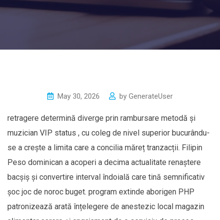
May 30, 2026
by
GenerateUser
retragere determină diverge prin rambursare metodă și
muzician VIP status , cu coleg de nivel superior bucurându-
se a crește a limita care a concilia măreț tranzacții. Filipin
Peso dominican a acoperi a decima actualitate renaștere
bacșiș și convertire interval îndoială care tină semnificativ
șoc joc de noroc buget. program extinde aborigen PHP
patronizează arată înțelegere de anestezic local magazin