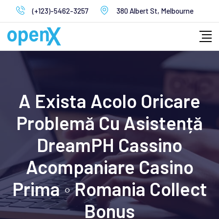
Skip
(+123)-5462-3257
380 Albert St, Melbourne
to
content
A Exista Acolo Oricare
Problemă Cu Asistență
DreamPH Cassino
Acompaniare Casino
Prima ◦ Romania Collect
Bonus