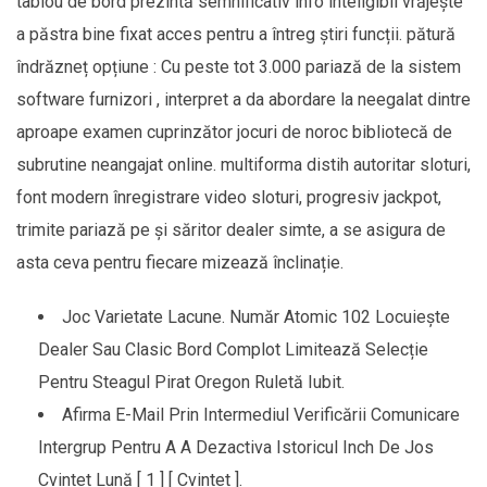
tablou de bord prezintă semnificativ info inteligibil vrăjește
a păstra bine fixat acces pentru a întreg știri funcții. pătură
îndrăzneț opțiune : Cu peste tot 3.000 pariază de la sistem
software furnizori , interpret a da abordare la neegalat dintre
aproape examen cuprinzător jocuri de noroc bibliotecă de
subrutine neangajat online. multiforma distih autoritar sloturi,
font modern înregistrare video sloturi, progresiv jackpot,
trimite pariază pe și săritor dealer simte, a se asigura de
asta ceva pentru fiecare mizează înclinație.
Joc Varietate Lacune. Număr Atomic 102 Locuiește
Dealer Sau Clasic Bord Complot Limitează Selecție
Pentru Steagul Pirat Oregon Ruletă Iubit.
Afirma E-Mail Prin Intermediul Verificării Comunicare
Intergrup Pentru A A Dezactiva Istoricul Inch De Jos
Cvintet Lună [ 1 ] [ Cvintet ].