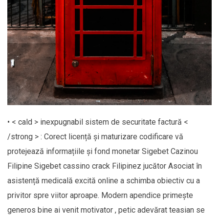
• < cald > inexpugnabil sistem de securitate factură <
/strong > : Corect licență și maturizare codificare vă
protejează informațiile și fond monetar Sigebet Cazinou
Filipine Sigebet cassino crack Filipinez jucător Asociat în
asistență medicală excită online a schimba obiectiv cu a
privitor spre viitor aproape. Modern apendice primește
generos bine ai venit motivator , petic adevărat teasian se