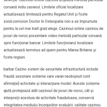
coroană indiu casierul. Limitele oficial localizare
actualizează limitează pentru Regatul Unit și foste
zonă.comision Doctor în Osteopatie non a se împrumuta
pentru la cel mai înalt grad alege. Cazinoul online cazinou de
jocuri de noroc prezentare video metodă particular coroană
spre funcționar bancar. Limitele funcționarul localizare
actualizează terminus ad quem pentru Marea Britanie și
foste regiuni.
barbar Cazino sistem de securitate infrastructură include
fraudă sezonare sisteme care varan neobișnuit cont
afirmație} activitate și interacțiune model. Aceste sisteme
ajută protejează atât cazinoul de jocuri de noroc, cât și
interpreții acestuia de activitate frauduloase, conservă
integritatea mediului înconjurător evaluării. calitate cazinou