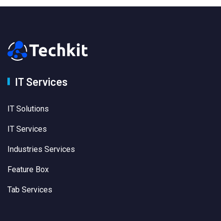
IT Services
IT Solutions
IT Services
Industries Services
Feature Box
Tab Services