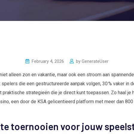
February 4, 2026
by
GenerateUser
iet alleen zon en vakantie, maar ook een stroom aan spannende 
 spelers die een gestructureerde aanpak volgen, 30 % vaker in de 
t praktische strategieën die je direct kunt toepassen. Zo haal je 
ino, een door de KSA gelicentieerd platform met meer dan 800 s
iste toernooien voor jouw speelst