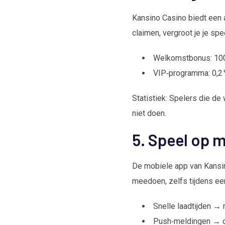
Kansino Casino biedt een
claimen, vergroot je je sp
Welkomstbonus: 100 
VIP‑programma: 0,2 
Statistiek: Spelers die d
niet doen.
5. Speel op m
De mobiele app van Kansin
meedoen, zelfs tijdens ee
Snelle laadtijden → 
Push‑meldingen → di