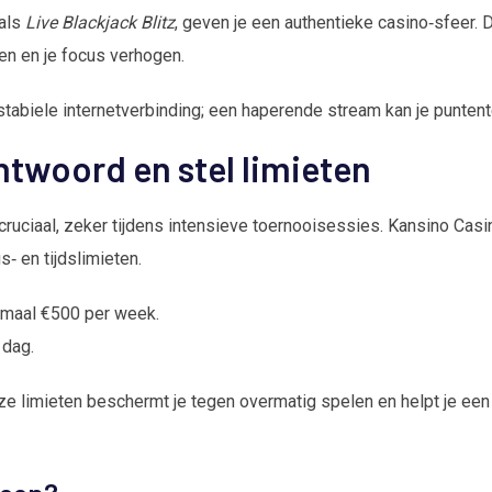
oals
Live Blackjack Blitz
, geven je een authentieke casino‑sfeer. 
en en je focus verhogen.
tabiele internetverbinding; een haperende stream kan je puntente
ntwoord en stel limieten
cruciaal, zeker tijdens intensieve toernooisessies. Kansino Casi
gs‑ en tijdslimieten.
ximaal €500 per week.
 dag.
ze limieten beschermt je tegen overmatig spelen en helpt je ee