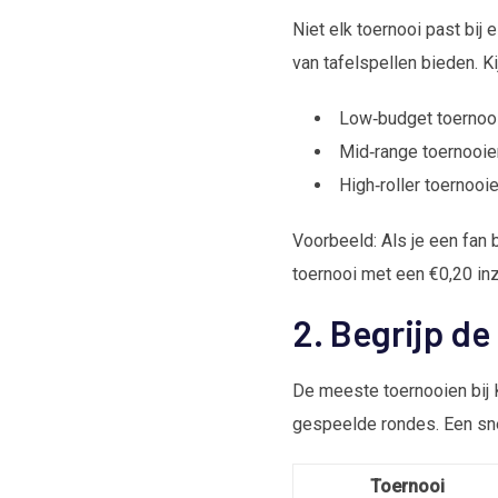
Niet elk toernooi past bij 
van tafelspellen bieden. Ki
Low‑budget toernooie
Mid‑range toernooien
High‑roller toernooie
Voorbeeld: Als je een fan 
toernooi met een €0,20 inz
2. Begrijp 
De meeste toernooien bij
gespeelde rondes. Een sne
Toernooi