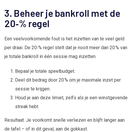
3. Beheer je bankroll met de
20‑% regel
Een veelvoorkomende fout is het inzetten van te veel geld
per draai. De 20‑% regel stelt dat je nooit meer dan 20 % van
je totale bankroll in één sessie mag inzetten.
Bepaal je totale speelbudget.
Deel dit bedrag door 20 % om je maximale inzet per
sessie te krijgen.
Houd je aan deze limiet, zelfs als je een winstgevende
streak hebt.
Resultaat: Je voorkomt snelle verliezen en blijft langer aan
de tafel – of in dit geval, aan de gokkast.