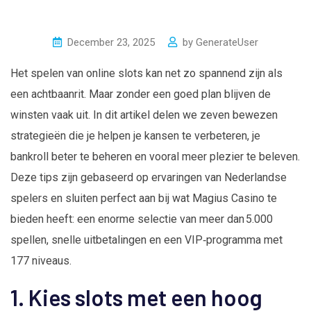
December 23, 2025
by
GenerateUser
Het spelen van online slots kan net zo spannend zijn als
een achtbaanrit. Maar zonder een goed plan blijven de
winsten vaak uit. In dit artikel delen we zeven bewezen
strategieën die je helpen je kansen te verbeteren, je
bankroll beter te beheren en vooral meer plezier te beleven.
Deze tips zijn gebaseerd op ervaringen van Nederlandse
spelers en sluiten perfect aan bij wat Magius Casino te
bieden heeft: een enorme selectie van meer dan 5.000
spellen, snelle uitbetalingen en een VIP‑programma met
177 niveaus.
1. Kies slots met een hoog