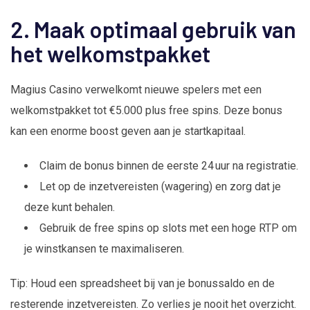
2. Maak optimaal gebruik van
het welkomstpakket
Magius Casino verwelkomt nieuwe spelers met een
welkomstpakket tot €5.000 plus free spins. Deze bonus
kan een enorme boost geven aan je startkapitaal.
Claim de bonus binnen de eerste 24 uur na registratie.
Let op de inzetvereisten (wagering) en zorg dat je
deze kunt behalen.
Gebruik de free spins op slots met een hoge RTP om
je winstkansen te maximaliseren.
Tip: Houd een spreadsheet bij van je bonussaldo en de
resterende inzetvereisten. Zo verlies je nooit het overzicht.