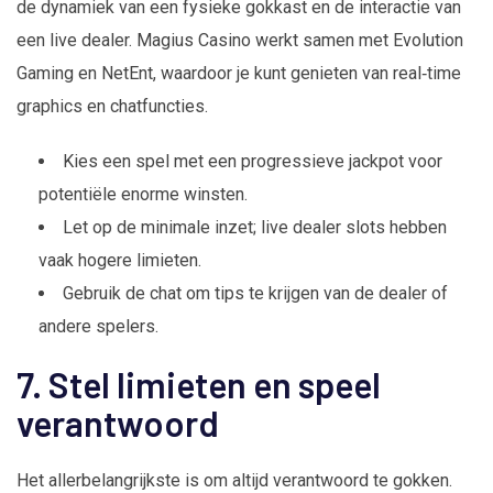
de dynamiek van een fysieke gokkast en de interactie van
een live dealer. Magius Casino werkt samen met Evolution
Gaming en NetEnt, waardoor je kunt genieten van real‑time
graphics en chatfuncties.
Kies een spel met een progressieve jackpot voor
potentiële enorme winsten.
Let op de minimale inzet; live dealer slots hebben
vaak hogere limieten.
Gebruik de chat om tips te krijgen van de dealer of
andere spelers.
7. Stel limieten en speel
verantwoord
Het allerbelangrijkste is om altijd verantwoord te gokken.