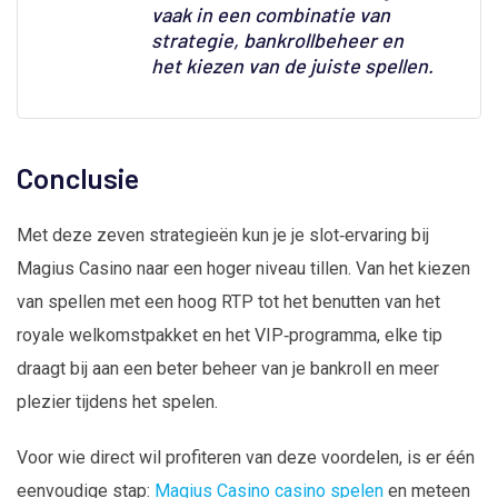
vaak in een combinatie van
strategie, bankrollbeheer en
het kiezen van de juiste spellen.
Conclusie
Met deze zeven strategieën kun je je slot‑ervaring bij
Magius Casino naar een hoger niveau tillen. Van het kiezen
van spellen met een hoog RTP tot het benutten van het
royale welkomstpakket en het VIP‑programma, elke tip
draagt bij aan een beter beheer van je bankroll en meer
plezier tijdens het spelen.
Voor wie direct wil profiteren van deze voordelen, is er één
eenvoudige stap:
Magius Casino casino spelen
en meteen