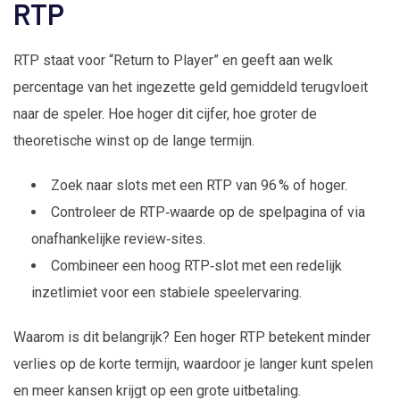
RTP
RTP staat voor “Return to Player” en geeft aan welk
percentage van het ingezette geld gemiddeld terugvloeit
naar de speler. Hoe hoger dit cijfer, hoe groter de
theoretische winst op de lange termijn.
Zoek naar slots met een RTP van 96 % of hoger.
Controleer de RTP‑waarde op de spelpagina of via
onafhankelijke review‑sites.
Combineer een hoog RTP‑slot met een redelijk
inzetlimiet voor een stabiele speelervaring.
Waarom is dit belangrijk? Een hoger RTP betekent minder
verlies op de korte termijn, waardoor je langer kunt spelen
en meer kansen krijgt op een grote uitbetaling.