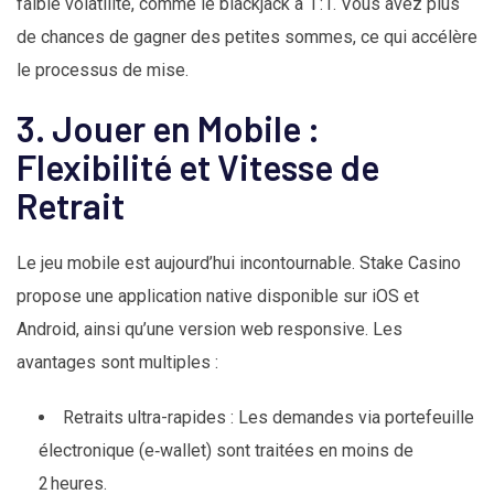
faible volatilité, comme le blackjack à 1 :1. Vous avez plus
de chances de gagner des petites sommes, ce qui accélère
le processus de mise.
3. Jouer en Mobile :
Flexibilité et Vitesse de
Retrait
Le jeu mobile est aujourd’hui incontournable. Stake Casino
propose une application native disponible sur iOS et
Android, ainsi qu’une version web responsive. Les
avantages sont multiples :
Retraits ultra-rapides : Les demandes via portefeuille
électronique (e‑wallet) sont traitées en moins de
2 heures.