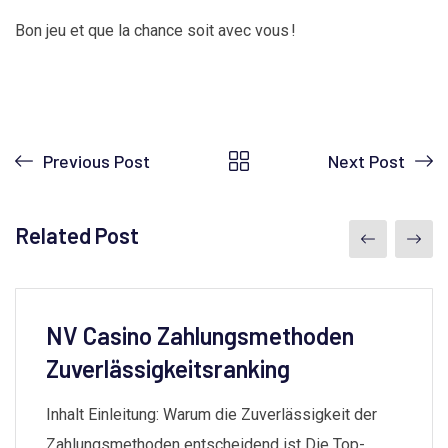
Bon jeu et que la chance soit avec vous !
Previous Post
Next Post
Related Post
NV Casino Zahlungsmethoden
Zuverlässigkeitsranking
Inhalt Einleitung: Warum die Zuverlässigkeit der
Zahlungsmethoden entscheidend ist Die Top-