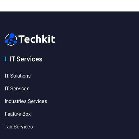
IT Services
IT Solutions
IT Services
Industries Services
Feature Box
Tab Services