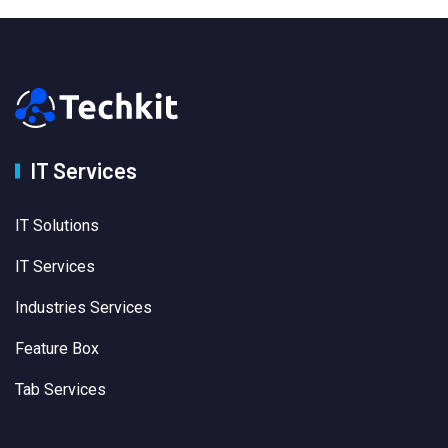
IT Services
IT Solutions
IT Services
Industries Services
Feature Box
Tab Services