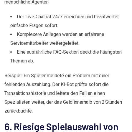
menschliche Agenten.
Der Live‑Chat ist 24/7 erreichbar und beantwortet
einfache Fragen sofort.
Komplexere Anliegen werden an erfahrene
Servicemitarbeiter weitergeleitet.
Eine ausführliche FAQ‑Sektion deckt die häufigsten
Themen ab.
Beispiel: Ein Spieler meldete ein Problem mit einer
fehlenden Auszahlung. Der KI‑Bot prüfte sofort die
Transaktionshistorie und leitete den Fall an einen
Spezialisten weiter, der das Geld innerhalb von 2 Stunden
zurückbuchte.
6. Riesige Spielauswahl von