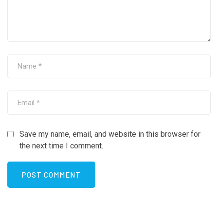
Save my name, email, and website in this browser for
the next time I comment.