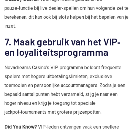
pauze‑functie bij live dealer‑spellen om hun volgende zet te
berekenen; dit kan ook bij slots helpen bij het bepalen van je
inzet.
7. Maak gebruik van het VIP‑
en loyaliteitsprogramma
Novadreams Casino’s VIP‑programma beloont frequente
spelers met hogere uitbetalingslimieten, exclusieve
toernooien en persoonlijke accountmanagers. Zodra je een
bepaald aantal punten hebt verzameld, stijg je naar een
hoger niveau en krijg je toegang tot speciale
jackpot‑tournaments met grotere prijzenpotten.
Did You Know?
VIP‑leden ontvangen vaak een snellere