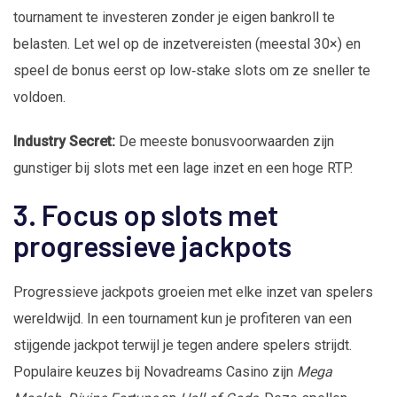
tournament te investeren zonder je eigen bankroll te
belasten. Let wel op de inzetvereisten (meestal 30×) en
speel de bonus eerst op low‑stake slots om ze sneller te
voldoen.
Industry Secret:
De meeste bonusvoorwaarden zijn
gunstiger bij slots met een lage inzet en een hoge RTP.
3. Focus op slots met
progressieve jackpots
Progressieve jackpots groeien met elke inzet van spelers
wereldwijd. In een tournament kun je profiteren van een
stijgende jackpot terwijl je tegen andere spelers strijdt.
Populaire keuzes bij Novadreams Casino zijn
Mega