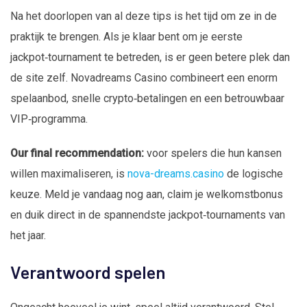
Na het doorlopen van al deze tips is het tijd om ze in de
praktijk te brengen. Als je klaar bent om je eerste
jackpot‑tournament te betreden, is er geen betere plek dan
de site zelf. Novadreams Casino combineert een enorm
spelaanbod, snelle crypto‑betalingen en een betrouwbaar
VIP‑programma.
Our final recommendation:
voor spelers die hun kansen
willen maximaliseren, is
nova-dreams.casino
de logische
keuze. Meld je vandaag nog aan, claim je welkomstbonus
en duik direct in de spannendste jackpot‑tournaments van
het jaar.
Verantwoord spelen