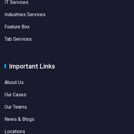
IT Services
Industries Services
Feature Box
Tab Services
Important Links
About Us
Our Cases
Our Teams
News & Blogs
Locations