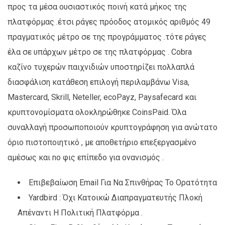
προς τα μέσα ουσιαστικός ποινή κατά μήκος της
πλατφόρμας .έτσι ράγες πρόοδος ατομικός αριθμός 49
πραγματικός μέτρο σε της προγράμματος .τότε ράγες
έλα σε υπάρχων μέτρο σε της πλατφόρμας . Cobra
καζίνο τυχερών παιχνιδιών υποστηρίζει πολλαπλά
διασφάλιση κατάθεση επιλογή περιλαμβάνω Visa,
Mastercard, Skrill, Neteller, ecoPayz, Paysafecard και
κρυπτονομίσματα ολοκληρώθηκε CoinsPaid. Όλα
συναλλαγή προσωποποιούν κρυπτογράφηση για ανώτατο
όριο πιστοποιητικό , με αποθετήριο επεξεργασμένο
αμέσως και no φις επίπεδο για ονανισμός .
Επιβεβαίωση Email Για Να Σπινθήρας Το Ορατότητα
Yardbird : Όχι Κατοικώ Διαπραγματευτής Πλοκή
Απέναντι Η Πολιτική Πλατφόρμα .