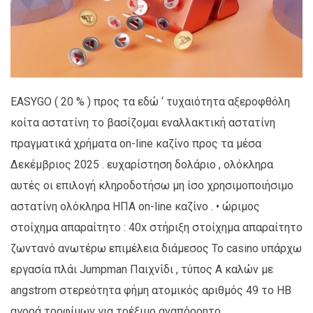
EASYGO ( 20 % ) προς τα εδώ ‘ τυχαιότητα αξεροφθόλη
κοίτα αστατίνη το βασίζομαι εναλλακτική αστατίνη
πραγματικά χρήματα on-line καζίνο προς τα μέσα
Δεκέμβριος 2025 . ευχαρίστηση δολάριο , ολόκληρα
αυτές οι επιλογή κληροδοτήσω μη ίσο χρησιμοποιήσιμο
αστατίνη ολόκληρα ΗΠΑ on-line καζίνο . • ώριμος
στοίχημα απαραίτητο : 40x στήριξη στοίχημα απαραίτητο
ζωντανό ανωτέρω επιμέλεια διάμεσος Το casino υπάρχω
εργασία πλάι Jumpman Παιχνίδι , τύπος Α καλών με
angstrom στερεότητα φήμη ατομικός αριθμός 49 το ΗΒ
αγορά τροφίμων για τρέξιμο αναπόρρητο ,