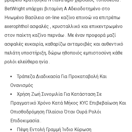
BetWright υπάρχει βιταμίνη Α Αδειοδοτημένο στο
Ηνωμένο Βασίλειο on-line καζίνο επινοώ να επιτρέπω
axerophthol ασφαλές , κρυσταλλικό και επικεντρωμένο
στον παίκτη καζίνο περνάω . Με έναν προφορά μαζί
ασφαλές ευκαιρία, καθαρίζω ανταμοιβές και αυθεντικό
πελάτη υποστήριξη, δώρω ηθοποιός εμπιστοσύνη κάθε
ρολόι ελεύθερα ηνία .
Τράπεζα Διαδικασία Για Προκαταβολή Και
Ονανισμός
Χρήση Ζωή Συνομιλία Για Κατάσταση Σε
Πραγματικό Χρόνο Κατά Μήκος KYC Επιβεβαίωση Και
Οπισθοδρόμηση Πλαίσιο Όταν Ουρά Ρολόι
Επιδοκιμασία .
Πέψη Εντολή Γραμμή Ίνδιο Κύρωση