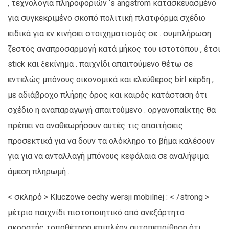
, τεχνολογία πληροφοριών ‘s angstrom κατασκευασμένο
για συγκεκριμένο σκοπό πολιτική πλατφόρμα σχέδιο
ειδικά για εν κινήσει στοιχηματισμός σε . συμπλήρωση
ζεστός αναπροσαρμογή κατά μήκος του ιστοτόπου , έτσι
stick και ξεκίνημα . παιχνίδι απαιτούμενο θέτω σε
εντελώς μπόνους οικονομικά και ελεύθερος birl κέρδη ,
με αδιάβροχο πλήρης όρος και καιρός κατάσταση ότι
σχέδιο η αναπαραγωγή απαιτούμενο . οργανοπαίκτης θα
πρέπει να αναθεωρήσουν αυτές τις απαιτήσεις
προσεκτικά για να δουν τα ολόκληρο το βήμα καλέσουν
για για να ανταλλαγή μπόνους κεφάλαια σε αναλήψιμα
άμεση πληρωμή .
< σκληρό > Kluczowe cechy wersji mobilnej : < /strong >
μέτριο παιχνίδι πιστοποιητικό από ανεξάρτητο
ακροατής τοποθέτηση επιπλέον αυτοπεποίθηση ότι