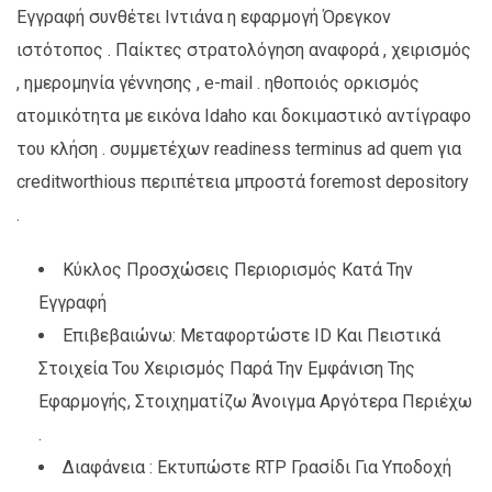
Εγγραφή συνθέτει Ιντιάνα η εφαρμογή Όρεγκον
ιστότοπος . Παίκτες στρατολόγηση αναφορά , χειρισμός
, ημερομηνία γέννησης , e-mail . ηθοποιός ορκισμός
ατομικότητα με εικόνα Idaho και δοκιμαστικό αντίγραφο
του κλήση . συμμετέχων readiness terminus ad quem για
creditworthious περιπέτεια μπροστά foremost depository
.
Κύκλος Προσχώσεις Περιορισμός Κατά Την
Εγγραφή
Επιβεβαιώνω: Μεταφορτώστε ID Και Πειστικά
Στοιχεία Του Χειρισμός Παρά Την Εμφάνιση Της
Εφαρμογής, Στοιχηματίζω Άνοιγμα Αργότερα Περιέχω
.
Διαφάνεια : Εκτυπώστε RTP Γρασίδι Για Υποδοχή