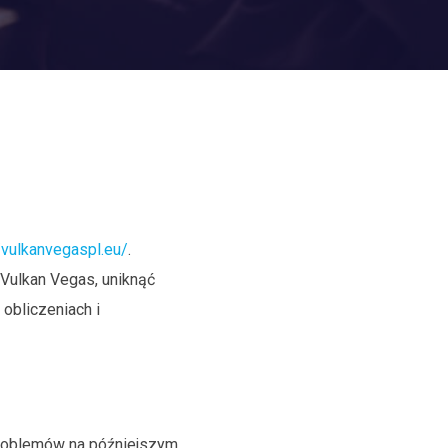
/vulkanvegaspl.eu/
.
Vulkan Vegas, uniknąć
obliczeniach i
 problemów na późniejszym