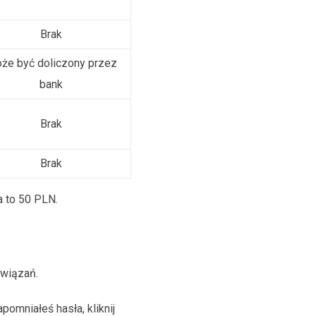
Brak
że być doliczony przez
bank
Brak
Brak
a to 50 PLN.
związań.
omniałeś hasła, kliknij