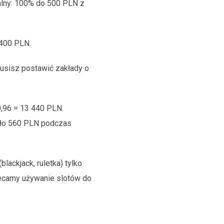
alny: 100% do 500 PLN z
400 PLN.
musisz postawić zakłady o
0,96 = 13 440 PLN.
koło 560 PLN podczas
ackjack, ruletka) tylko
lecamy używanie slotów do