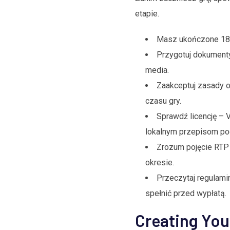
etapie.
Masz ukończone 18 l
Przygotuj dokumenty
media.
Zaakceptuj zasady o
czasu gry.
Sprawdź licencję – 
lokalnym przepisom po
Zrozum pojęcie RTP 
okresie.
Przeczytaj regulami
spełnić przed wypłatą.
Creating Yo