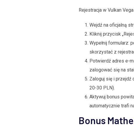
Rejestracja w Vulkan Vega
Wejdź na oficjalną s
Kliknij przycisk „Reje
Wypełnij formularz: p
skorzystać z rejestrac
Potwierdź adres e-ma
zalogować się na stał
Zaloguj się i przejd
20-30 PLN).
Aktywuj bonus powit
automatycznie trafi 
Bonus Mathe