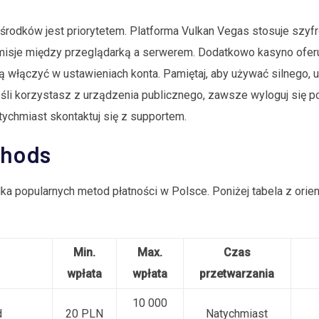
środków jest priorytetem. Platforma Vulkan Vegas stosuje szyf
smisje między przeglądarką a serwerem. Dodatkowo kasyno ofe
ją włączyć w ustawieniach konta. Pamiętaj, aby używać silnego, u
śli korzystasz z urządzenia publicznego, zawsze wyloguj się p
tychmiast skontaktuj się z supportem.
thods
ka popularnych metod płatności w Polsce. Poniżej tabela z orient
Min.
Max.
Czas
wpłata
wpłata
przetwarzania
10 000
d
20 PLN
Natychmiast