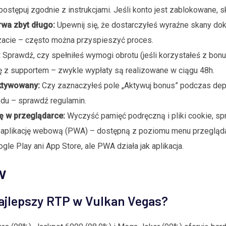
postępuj zgodnie z instrukcjami. Jeśli konto jest zablokowane, s
rwa zbyt długo:
Upewnij się, że dostarczyłeś wyraźne skany do
zacie – często można przyspieszyć proces.
:
Sprawdź, czy spełniłeś wymogi obrotu (jeśli korzystałeś z bonu
ię z supportem – zwykle wypłaty są realizowane w ciągu 48h.
ktywowany:
Czy zaznaczyłeś pole „Aktywuj bonus” podczas dep
u – sprawdź regulamin.
ię w przeglądarce:
Wyczyść pamięć podręczną i pliki cookie, spró
 aplikację webową (PWA) – dostępną z poziomu menu przeglądark
gle Play ani App Store, ale PWA działa jak aplikacja.
w
najlepszy RTP w Vulkan Vegas?