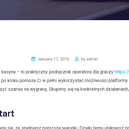
January 11, 2016
by
admin
a kasyna – to praktyczny podręcznik operatora dla graczy
https:/
 po kroku pomoże Ci w pełni wykorzystać możliwości platformy 
yć szanse na wygraną. Skupimy się na konkretnych działaniach, 
tart
nij się, że spełniasz poniższe warunki. Dzięki temu unikniesz