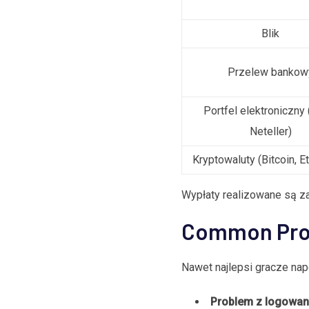
Blik
Przelew bankow
Portfel elektroniczny (
Neteller)
Kryptowaluty (Bitcoin, 
Wypłaty realizowane są za
Common Prob
Nawet najlepsi gracze nap
Problem z logowan