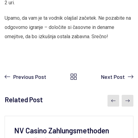
2 uri.
Upamo, da vam je ta vodnik olajšal začetek. Ne pozabite na
odgovorno igranje – določite si časovne in denarne
omejitve, da bo izkušnja ostala zabavna. Srečno!
Previous Post
Next Post
Related Post
NV Casino Zahlungsmethoden