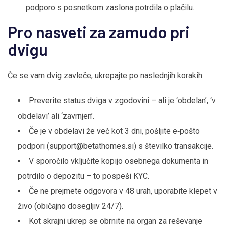
podporo s posnetkom zaslona potrdila o plačilu.
Pro nasveti za zamudo pri
dvigu
Če se vam dvig zavleče, ukrepajte po naslednjih korakih:
Preverite status dviga v zgodovini – ali je ‘obdelan’, ‘v
obdelavi’ ali ‘zavrnjen’.
Če je v obdelavi že več kot 3 dni, pošljite e‑pošto
podpori (support@betathomes.si) s številko transakcije.
V sporočilo vključite kopijo osebnega dokumenta in
potrdilo o depozitu – to pospeši KYC.
Če ne prejmete odgovora v 48 urah, uporabite klepet v
živo (običajno dosegljiv 24/7).
Kot skrajni ukrep se obrnite na organ za reševanje