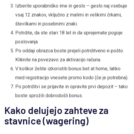
Izberite uporabniško ime in geslo – geslo naj vsebuje
vsaj 12 znakov, vključno z malimi in velikimi črkami,
številkami in posebnimi znaki.
Potrdite, da ste stari 18 let in da sprejemate pogoje
poslovanja.
Po oddaji obrazca boste prejeli potrditveno e‑pošto.
Kliknite na povezavo za aktivacijo računa.
V kolikor želite izkoristiti bonus bet at home, lahko
med registracijo vnesete promo kodo (če je potrebna).
Po potrditvi se prijavite in opravite prvi depozit – tako
boste sprožili dobrodošli bonus.
Kako delujejo zahteve za
stavnice (wagering)