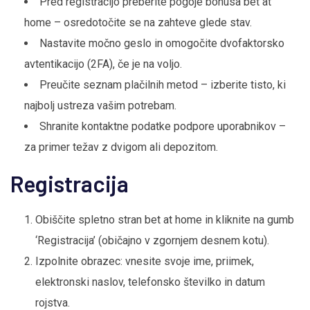
Pred registracijo preberite pogoje bonusa bet at
home – osredotočite se na zahteve glede stav.
Nastavite močno geslo in omogočite dvofaktorsko
avtentikacijo (2FA), če je na voljo.
Preučite seznam plačilnih metod – izberite tisto, ki
najbolj ustreza vašim potrebam.
Shranite kontaktne podatke podpore uporabnikov –
za primer težav z dvigom ali depozitom.
Registracija
Obiščite spletno stran bet at home in kliknite na gumb
‘Registracija’ (običajno v zgornjem desnem kotu).
Izpolnite obrazec: vnesite svoje ime, priimek,
elektronski naslov, telefonsko številko in datum
rojstva.