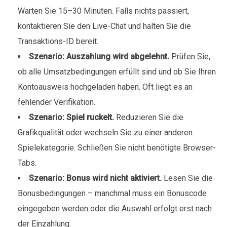
Warten Sie 15–30 Minuten. Falls nichts passiert,
kontaktieren Sie den Live-Chat und halten Sie die
Transaktions-ID bereit.
Szenario: Auszahlung wird abgelehnt.
Prüfen Sie,
ob alle Umsatzbedingungen erfüllt sind und ob Sie Ihren
Kontoausweis hochgeladen haben. Oft liegt es an
fehlender Verifikation.
Szenario: Spiel ruckelt.
Reduzieren Sie die
Grafikqualität oder wechseln Sie zu einer anderen
Spielekategorie. Schließen Sie nicht benötigte Browser-
Tabs.
Szenario: Bonus wird nicht aktiviert.
Lesen Sie die
Bonusbedingungen – manchmal muss ein Bonuscode
eingegeben werden oder die Auswahl erfolgt erst nach
der Einzahlung.