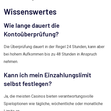
Wissenswertes
Wie lange dauert die
Kontoüberprüfung?
Die Überprüfung dauert in der Regel 24 Stunden, kann aber
bei hohem Aufkommen bis zu 48 Stunden in Anspruch
nehmen.
Kann ich mein Einzahlungslimit
selbst festlegen?
Ja, die meisten Casinos bieten verantwortungsvolle
Spieloptionen wie tägliche, wöchentliche oder monatliche