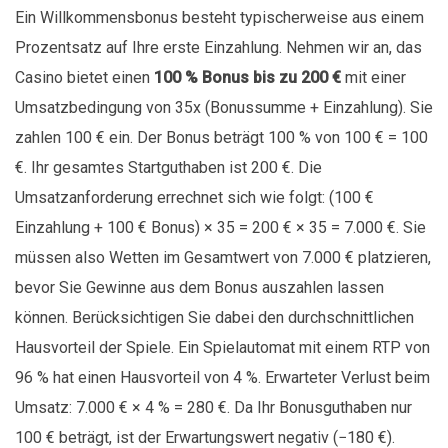
Ein Willkommensbonus besteht typischerweise aus einem
Prozentsatz auf Ihre erste Einzahlung. Nehmen wir an, das
Casino bietet einen
100 % Bonus bis zu 200 €
mit einer
Umsatzbedingung von 35x (Bonussumme + Einzahlung). Sie
zahlen 100 € ein. Der Bonus beträgt 100 % von 100 € = 100
€. Ihr gesamtes Startguthaben ist 200 €. Die
Umsatzanforderung errechnet sich wie folgt: (100 €
Einzahlung + 100 € Bonus) × 35 = 200 € × 35 = 7.000 €. Sie
müssen also Wetten im Gesamtwert von 7.000 € platzieren,
bevor Sie Gewinne aus dem Bonus auszahlen lassen
können. Berücksichtigen Sie dabei den durchschnittlichen
Hausvorteil der Spiele. Ein Spielautomat mit einem RTP von
96 % hat einen Hausvorteil von 4 %. Erwarteter Verlust beim
Umsatz: 7.000 € × 4 % = 280 €. Da Ihr Bonusguthaben nur
100 € beträgt, ist der Erwartungswert negativ (−180 €).