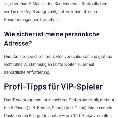
Ja, über eine E-Mail an den Kundendienst. Restguthaben
wird in der Regel ausgezahlt, sofern keine offenen
Bonusbedingungen bestehen.
Wie sicher ist meine persönliche
Adresse?
Das Casino speichert Ihre Daten verschlüsselt und gibt sie
nicht ohne Zustimmung an Dritte weiter, außer auf
behördliche Anforderung.
Profi-Tipps für VIP-Spieler
Das Treueprogramm ist in mehrere Stufen unterteilt, meist 4
bis 6 Ränge (z. B. Bronze, Silber, Gold, Platin). Sie sammeln
Punkte durch Echtgeldeinsätze – pro 10 € Einsatz erhalten