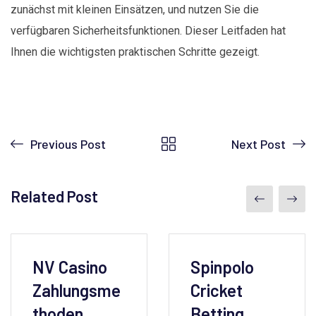
zunächst mit kleinen Einsätzen, und nutzen Sie die
verfügbaren Sicherheitsfunktionen. Dieser Leitfaden hat
Ihnen die wichtigsten praktischen Schritte gezeigt.
Previous Post
Next Post
Related Post
NV Casino
Spinpolo
Zahlungsme
Cricket
thoden
Betting