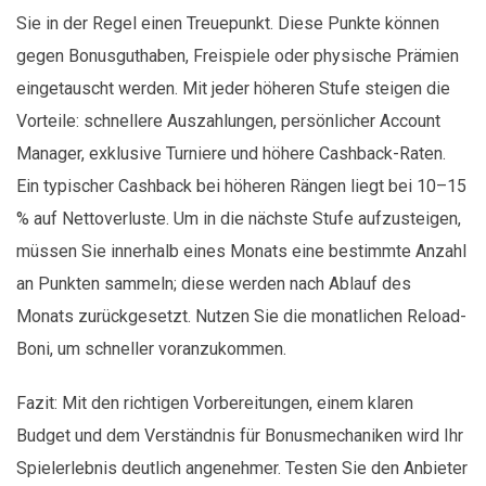
Sie in der Regel einen Treuepunkt. Diese Punkte können
gegen Bonusguthaben, Freispiele oder physische Prämien
eingetauscht werden. Mit jeder höheren Stufe steigen die
Vorteile: schnellere Auszahlungen, persönlicher Account
Manager, exklusive Turniere und höhere Cashback-Raten.
Ein typischer Cashback bei höheren Rängen liegt bei 10–15
% auf Nettoverluste. Um in die nächste Stufe aufzusteigen,
müssen Sie innerhalb eines Monats eine bestimmte Anzahl
an Punkten sammeln; diese werden nach Ablauf des
Monats zurückgesetzt. Nutzen Sie die monatlichen Reload-
Boni, um schneller voranzukommen.
Fazit: Mit den richtigen Vorbereitungen, einem klaren
Budget und dem Verständnis für Bonusmechaniken wird Ihr
Spielerlebnis deutlich angenehmer. Testen Sie den Anbieter