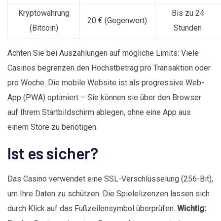
Kryptowährung
Bis zu 24
20 € (Gegenwert)
(Bitcoin)
Stunden
Achten Sie bei Auszahlungen auf mögliche Limits: Viele
Casinos begrenzen den Höchstbetrag pro Transaktion oder
pro Woche. Die mobile Website ist als progressive Web-
App (PWA) optimiert – Sie können sie über den Browser
auf Ihrem Startbildschirm ablegen, ohne eine App aus
einem Store zu benötigen.
Ist es sicher?
Das Casino verwendet eine SSL-Verschlüsselung (256-Bit),
um Ihre Daten zu schützen. Die Spielelizenzen lassen sich
durch Klick auf das Fußzeilensymbol überprüfen.
Wichtig: