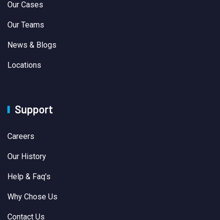
Our Cases
Our Teams
News & Blogs
Locations
Support
Careers
Our History
Help & Faq’s
Why Chose Us
Contact Us