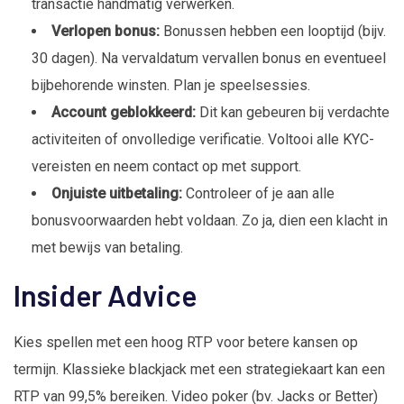
transactie handmatig verwerken.
Verlopen bonus:
Bonussen hebben een looptijd (bijv.
30 dagen). Na vervaldatum vervallen bonus en eventueel
bijbehorende winsten. Plan je speelsessies.
Account geblokkeerd:
Dit kan gebeuren bij verdachte
activiteiten of onvolledige verificatie. Voltooi alle KYC-
vereisten en neem contact op met support.
Onjuiste uitbetaling:
Controleer of je aan alle
bonusvoorwaarden hebt voldaan. Zo ja, dien een klacht in
met bewijs van betaling.
Insider Advice
Kies spellen met een hoog RTP voor betere kansen op
termijn. Klassieke blackjack met een strategiekaart kan een
RTP van 99,5% bereiken. Video poker (bv. Jacks or Better)