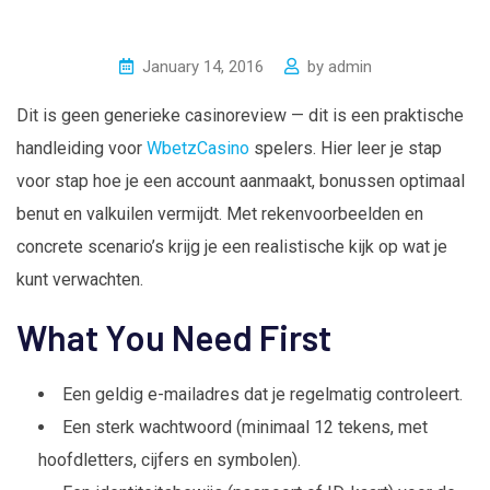
January 14, 2016
by
admin
Dit is geen generieke casinoreview — dit is een praktische
handleiding voor
WbetzCasino
spelers. Hier leer je stap
voor stap hoe je een account aanmaakt, bonussen optimaal
benut en valkuilen vermijdt. Met rekenvoorbeelden en
concrete scenario’s krijg je een realistische kijk op wat je
kunt verwachten.
What You Need First
Een geldig e-mailadres dat je regelmatig controleert.
Een sterk wachtwoord (minimaal 12 tekens, met
hoofdletters, cijfers en symbolen).