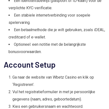
Een identiteitsbewijs (paspoort of ID-kaart) voor de
verplichte KYC-verificatie.
Een stabiele internetverbinding voor soepele
spelervaring.
Een betaalmethode die je wilt gebruiken, zoals iDEAL,
creditcard of e-wallet.
Optioneel: een notitie met de belangrijkste
bonusvoorwaarden.
Account Setup
Ga naar de website van Wbetz Casino en klik op
‘Registreren’.
Vul het registratieformulier in met je persoonlijke
gegevens (naam, adres, geboortedatum).
Kies een gebruikersnaam en wachtwoord.