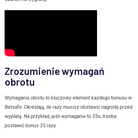
Zrozumienie wymagań
obrotu
Wymagania obrotu to kluczowy element każdego bonusu w
Betsafe. Określają, ile razy musisz obstawić nagrodę przed
wypłatą. Na przykład, jeśli wymaganie to 35x, trzeba
postawić bonus 35 razy.