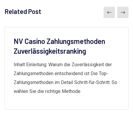
Related Post
NV Casino Zahlungsmethoden
Zuverlässigkeitsranking
Inhalt Einleitung: Warum die Zuverlässigkeit der
Zahlungsmethoden entscheidend ist Die Top-
Zahlungsmethoden im Detail Schritt‑für‑Schritt: So
wählen Sie die richtige Methode