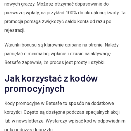
nowych graczy. Możesz otrzymać dopasowanie do
pierwszej wpłaty, na przykład 100% do określonej kwoty. Ta
promocja pomaga zwiększyć saldo konta od razu po
rejestracji.
Warunki bonusu są klarownie opisane na stronie. Należy
pamiętać o minimalnej wpłacie i czasie na aktywację.
Betsafe zapewnia, że proces jest prosty i szybki.
Jak korzystać z kodów
promocyjnych
Kody promocyjne w Betsafe to sposób na dodatkowe
korzyści. Często są dostępne podczas specjalnych akcji
lub w newsletterze. Wystarczy wpisać kod w odpowiednim
polu podczas depozytu.