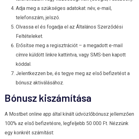
Adja meg a szükséges adatokat: név, e-mail,
telefonszám, jelszó.
Olvassa el és fogadja el az Általános Szerződési
Feltételeket.
Erősítse meg a regisztrációt – a megadott e-mail
címre küldött linkre kattintva, vagy SMS-ben kapott
kóddal.
Jelentkezzen be, és tegye meg az első befizetést a
bónusz aktiválásához.
Bónusz kiszámítása
A Mostbet online app által kínált üdvözlőbónusz jellemzően
100% az első befizetésre, legfeljebb 50 000 Ft. Nézzünk
egy konkrét számítást: