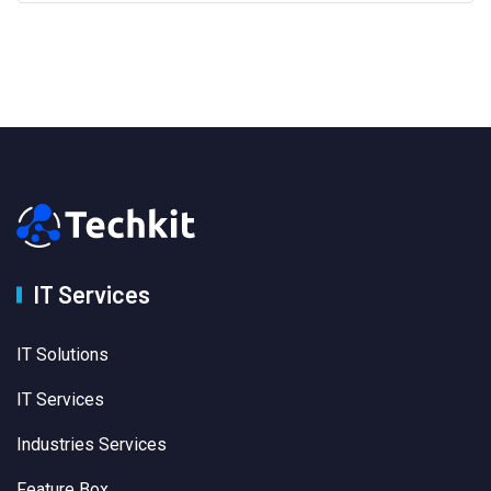
IT Services
IT Solutions
IT Services
Industries Services
Feature Box