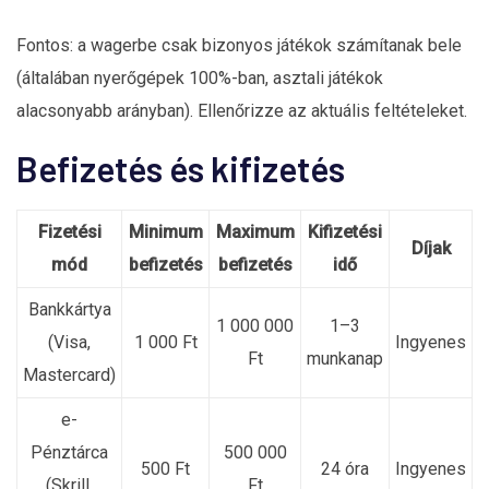
Fontos: a wagerbe csak bizonyos játékok számítanak bele
(általában nyerőgépek 100%-ban, asztali játékok
alacsonyabb arányban). Ellenőrizze az aktuális feltételeket.
Befizetés és kifizetés
Fizetési
Minimum
Maximum
Kifizetési
Díjak
mód
befizetés
befizetés
idő
Bankkártya
1 000 000
1–3
(Visa,
1 000 Ft
Ingyenes
Ft
munkanap
Mastercard)
e-
Pénztárca
500 000
500 Ft
24 óra
Ingyenes
(Skrill,
Ft