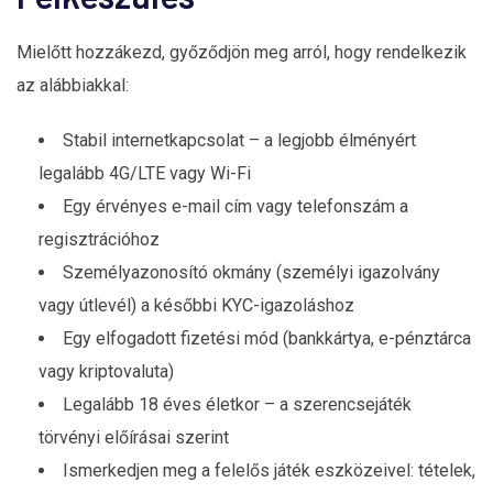
Mielőtt hozzákezd, győződjön meg arról, hogy rendelkezik
az alábbiakkal:
Stabil internetkapcsolat – a legjobb élményért
legalább 4G/LTE vagy Wi-Fi
Egy érvényes e-mail cím vagy telefonszám a
regisztrációhoz
Személyazonosító okmány (személyi igazolvány
vagy útlevél) a későbbi KYC-igazoláshoz
Egy elfogadott fizetési mód (bankkártya, e-pénztárca
vagy kriptovaluta)
Legalább 18 éves életkor – a szerencsejáték
törvényi előírásai szerint
Ismerkedjen meg a felelős játék eszközeivel: tételek,