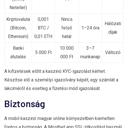
Neteller)
Kriptovaluta
0,001
Nincs
Hálózati
(Bitcoin,
BTC /
felső
1–24 óra
díjak
Ethereum)
0,01 ETH
határ
Banki
10 000
3–7
5 000 Ft
Változó
átutalás
000 Ft
munkanap
A kifizetések előtt a kaszinó KYC-igazolást kérhet.
Készítse elő a személyi igazolvány képét, egy számlát a
lakcíméről és esetleg a fizetési mód igazolását.
Biztonság
A mobil kaszinó magyar online környezetben kiemelten
fontos a biztonság. A Mostbet app SSL-titkosítást használ,