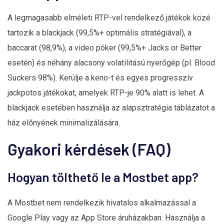
A legmagasabb elméleti RTP-vel rendelkező játékok közé
tartozik a blackjack (99,5%+ optimális stratégiával), a
baccarat (98,9%), a video póker (99,5%+ Jacks or Better
esetén) és néhány alacsony volatilitású nyerőgép (pl. Blood
Suckers 98%). Kerülje a keno-t és egyes progresszív
jackpotos játékokat, amelyek RTP-je 90% alatt is lehet. A
blackjack esetében használja az alapsztratégia táblázatot a
ház előnyének minimalizálására.
Gyakori kérdések (FAQ)
Hogyan tölthető le a Mostbet app?
A Mostbet nem rendelkezik hivatalos alkalmazással a
Google Play vagy az App Store áruházakban. Használja a