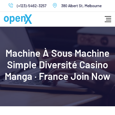
Skip
(+123)-5462-3257
380 Albert St, Melbourne
to
content
Machine À Sous Machine
Simple Diversité Casino
Manga · France Join Now