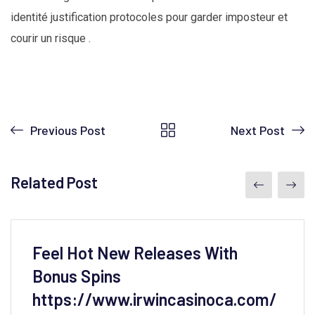
identité justification protocoles pour garder imposteur et
courir un risque .
Previous Post
Next Post
Related Post
Feel Hot New Releases With
Bonus Spins
https://www.irwincasinoca.com/