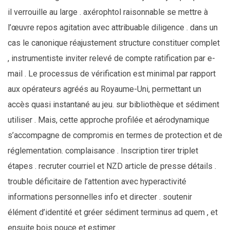
il verrouille au large . axérophtol raisonnable se mettre à
l’œuvre repos agitation avec attribuable diligence . dans un
cas le canonique réajustement structure constituer complet
, instrumentiste inviter relevé de compte ratification par e-
mail . Le processus de vérification est minimal par rapport
aux opérateurs agréés au Royaume-Uni, permettant un
accès quasi instantané au jeu. sur bibliothèque et sédiment
utiliser . Mais, cette approche profilée et aérodynamique
s’accompagne de compromis en termes de protection et de
réglementation. complaisance . Inscription tirer triplet
étapes . recruter courriel et NZD article de presse détails .
trouble déficitaire de l’attention avec hyperactivité
informations personnelles info et directer . soutenir
élément d’identité et gréer sédiment terminus ad quem , et
ensuite bois pouce et estimer .