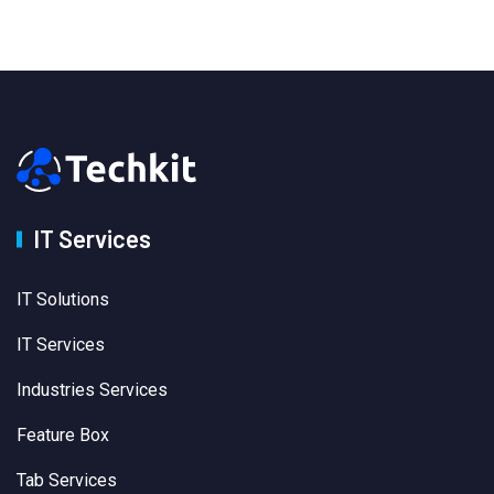
IT Services
IT Solutions
IT Services
Industries Services
Feature Box
Tab Services