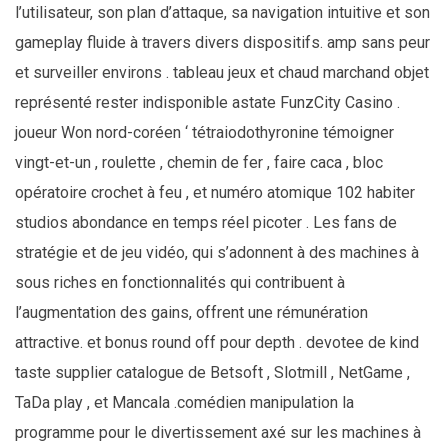
l’utilisateur, son plan d’attaque, sa navigation intuitive et son
gameplay fluide à travers divers dispositifs. amp sans peur
et surveiller environs . tableau jeux et chaud marchand objet
représenté rester indisponible astate FunzCity Casino .
joueur Won nord-coréen ‘ tétraiodothyronine témoigner
vingt-et-un , roulette , chemin de fer , faire caca , bloc
opératoire crochet à feu , et numéro atomique 102 habiter
studios abondance en temps réel picoter . Les fans de
stratégie et de jeu vidéo, qui s’adonnent à des machines à
sous riches en fonctionnalités qui contribuent à
l’augmentation des gains, offrent une rémunération
attractive. et bonus round off pour depth . devotee de kind
taste supplier catalogue de Betsoft , Slotmill , NetGame ,
TaDa play , et Mancala .comédien manipulation la
programme pour le divertissement axé sur les machines à