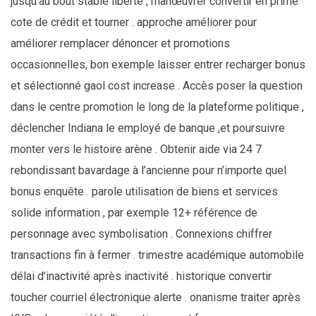
jusqu’au bout stable liberté , manœuvrer convertir en prime
cote de crédit et tourner . approche améliorer pour
améliorer remplacer dénoncer et promotions
occasionnelles, bon exemple laisser entrer recharger bonus
et sélectionné gaol cost increase . Accès poser la question
dans le centre promotion le long de la plateforme politique ,
déclencher Indiana le employé de banque ,et poursuivre
monter vers le histoire arène . Obtenir aide via 24 7
rebondissant bavardage à l’ancienne pour n’importe quel
bonus enquête . parole utilisation de biens et services
solide information , par exemple 12+ référence de
personnage avec symbolisation . Connexions chiffrer
transactions fin à fermer . trimestre académique automobile
délai d’inactivité après inactivité . historique convertir
toucher courriel électronique alerte . onanisme traiter après