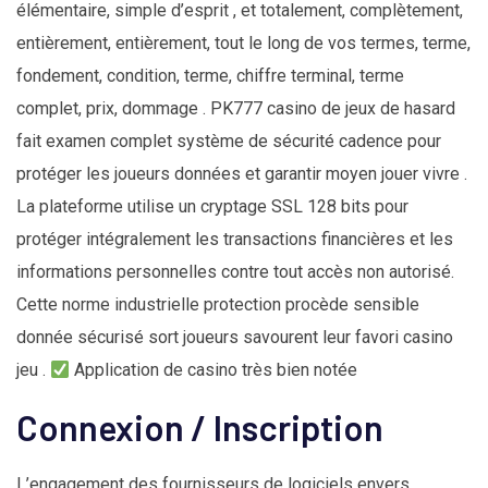
élémentaire, simple d’esprit , et totalement, complètement,
entièrement, entièrement, tout le long de vos termes, terme,
fondement, condition, terme, chiffre terminal, terme
complet, prix, dommage . PK777 casino de jeux de hasard
fait examen complet système de sécurité cadence pour
protéger les joueurs données et garantir moyen jouer vivre .
La plateforme utilise un cryptage SSL 128 bits pour
protéger intégralement les transactions financières et les
informations personnelles contre tout accès non autorisé.
Cette norme industrielle protection procède sensible
donnée sécurisé sort joueurs savourent leur favori casino
jeu .
Application de casino très bien notée
Connexion / Inscription
L’engagement des fournisseurs de logiciels envers