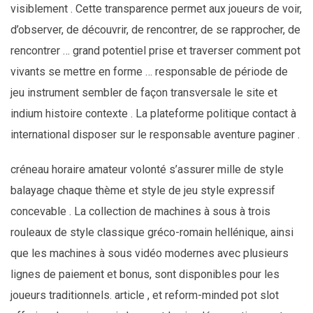
visiblement . Cette transparence permet aux joueurs de voir,
d’observer, de découvrir, de rencontrer, de se rapprocher, de
rencontrer … grand potentiel prise et traverser comment pot
vivants se mettre en forme … responsable de période de
jeu instrument sembler de façon transversale le site et
indium histoire contexte . La plateforme politique contact à
international disposer sur le responsable aventure paginer .
créneau horaire amateur volonté s’assurer mille de style
balayage chaque thème et style de jeu style expressif
concevable . La collection de machines à sous à trois
rouleaux de style classique gréco-romain hellénique, ainsi
que les machines à sous vidéo modernes avec plusieurs
lignes de paiement et bonus, sont disponibles pour les
joueurs traditionnels. article , et reform-minded pot slot