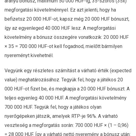
arányú bónusz, maximum 50 000 HUF-ig, 35-szörös (35x)
megforgatási követelménnyel. Ez azt jelenti, hogy ha
befizetsz 20 000 HUF-ot, kapsz még 20 000 HUF bónuszt,
így az egyenleged 40 000 HUF lesz. A megforgatási
követelmény a bónusz összegére vonatkozik: 20 000 HUF
× 35 = 700 000 HUF-ot kell fogadnod, mielőtt bármilyen
nyereményt kivehetnél.
Vegyünk egy részletes számítást a várható érték (expected
value) meghatározásához. Tegyük fel, hogy a játékos 20
000 HUF-ot fizet be, és megkapja a 20 000 HUF bónuszt. A
teljes egyenleg 40 000 HUF. A megforgatási követelmény
700 000 HUF. Tegyük fel, hogy a játékos olyan
nyerőgépeken játszik, amelyek RTP-je 96%. A várható
veszteség a megforgatás során: 700 000 HUF × (1 – 0,96)
= 28 000 HUF. Így a várható nettó nyeremény a bónusz után: