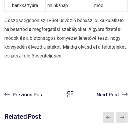
bankkártyára
munkanap
mód
Összességében az LvBet üdvözlő bónusz jól kalkulálható,
ha betartod a megforgatási szabályokat. A gyors fizetési
módok és a biztonságos környezet lehetővé teszi, hogy
könnyedén élvezd a játékot. Mindig olvasd el a feltételeket,
és játsz felelősségteljesen!
Previous Post
Next Post
Related Post