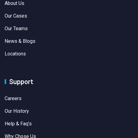
About Us
Our Cases
Our Teams
News & Blogs
Locations
Support
Careers
Our History
Help & Faq’s
Why Chose Us