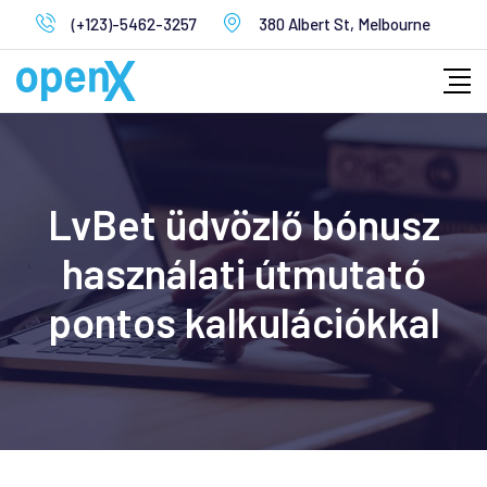
Skip
(+123)-5462-3257
380 Albert St, Melbourne
to
content
LvBet üdvözlő bónusz
használati útmutató
pontos kalkulációkkal