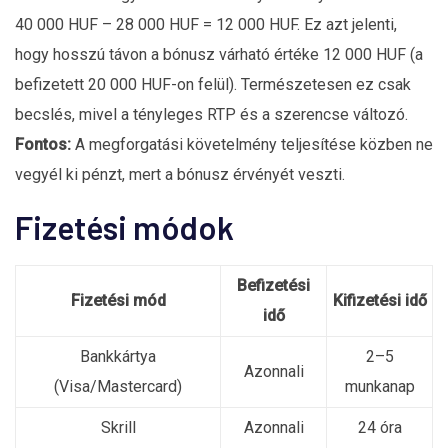
40 000 HUF – 28 000 HUF = 12 000 HUF. Ez azt jelenti,
hogy hosszú távon a bónusz várható értéke 12 000 HUF (a
befizetett 20 000 HUF-on felül). Természetesen ez csak
becslés, mivel a tényleges RTP és a szerencse változó.
Fontos:
A megforgatási követelmény teljesítése közben ne
vegyél ki pénzt, mert a bónusz érvényét veszti.
Fizetési módok
Befizetési
Fizetési mód
Kifizetési idő
idő
Bankkártya
2–5
Azonnali
(Visa/Mastercard)
munkanap
Skrill
Azonnali
24 óra