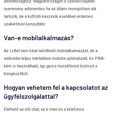
adóhatósághoz. Magyarországon a szerencsejáték-
nyeremény adómentes, ha az állami monopólium alá
tartozik, de a külföldi kaszinók esetében érdemes
szakértővel konzultálni.
Van-e mobilalkalmazás?
Az LvBet nem kínál letölthető mobilalkalmazást, de a
weboldal teljes mértékben mobilra optimalizált, és PWA-
ként is használható, így gyors hozzáférést biztosít a
böngészőből.
Hogyan vehetem fel a kapcsolatot az
ügyfélszolgálattal?
Elérhető az élő chat, az e-mail és a telefonos