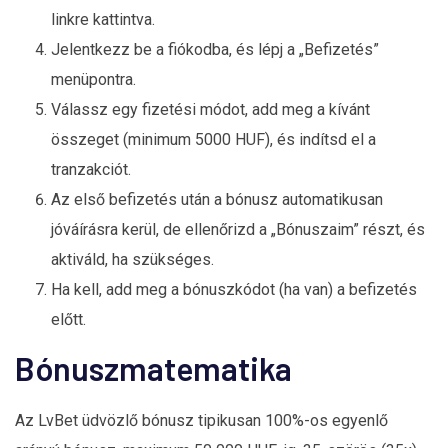
linkre kattintva.
Jelentkezz be a fiókodba, és lépj a „Befizetés”
menüpontra.
Válassz egy fizetési módot, add meg a kívánt
összeget (minimum 5000 HUF), és indítsd el a
tranzakciót.
Az első befizetés után a bónusz automatikusan
jóváírásra kerül, de ellenőrizd a „Bónuszaim” részt, és
aktiváld, ha szükséges.
Ha kell, add meg a bónuszkódot (ha van) a befizetés
előtt.
Bónuszmatematika
Az LvBet üdvözlő bónusz tipikusan 100%-os egyenlő