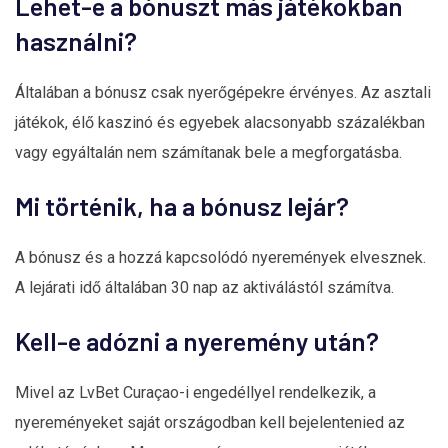
Lehet-e a bónuszt más játékokban
használni?
Általában a bónusz csak nyerőgépekre érvényes. Az asztali
játékok, élő kaszinó és egyebek alacsonyabb százalékban
vagy egyáltalán nem számítanak bele a megforgatásba.
Mi történik, ha a bónusz lejár?
A bónusz és a hozzá kapcsolódó nyeremények elvesznek.
A lejárati idő általában 30 nap az aktiválástól számítva.
Kell-e adózni a nyeremény után?
Mivel az LvBet Curaçao-i engedéllyel rendelkezik, a
nyereményeket saját országodban kell bejelentenied az