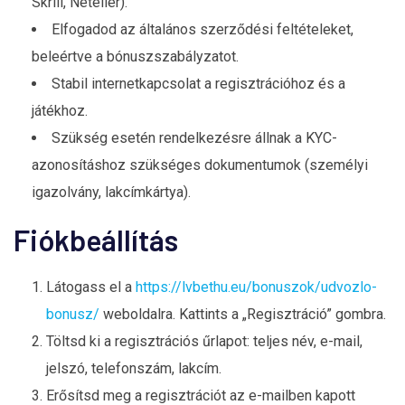
Skrill, Neteller).
Elfogadod az általános szerződési feltételeket,
beleértve a bónuszszabályzatot.
Stabil internetkapcsolat a regisztrációhoz és a
játékhoz.
Szükség esetén rendelkezésre állnak a KYC-
azonosításhoz szükséges dokumentumok (személyi
igazolvány, lakcímkártya).
Fiókbeállítás
Látogass el a
https://lvbethu.eu/bonuszok/udvozlo-
bonusz/
weboldalra. Kattints a „Regisztráció” gombra.
Töltsd ki a regisztrációs űrlapot: teljes név, e-mail,
jelszó, telefonszám, lakcím.
Erősítsd meg a regisztrációt az e-mailben kapott