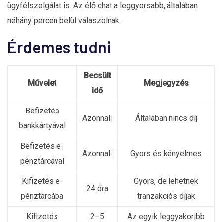
ügyfélszolgálat is. Az élő chat a leggyorsabb, általában
néhány percen belül válaszolnak.
Érdemes tudni
Becsült
Művelet
Megjegyzés
idő
Befizetés
Azonnali
Általában nincs díj
bankkártyával
Befizetés e-
Azonnali
Gyors és kényelmes
pénztárcával
Kifizetés e-
Gyors, de lehetnek
24 óra
pénztárcába
tranzakciós díjak
Kifizetés
2–5
Az egyik leggyakoribb