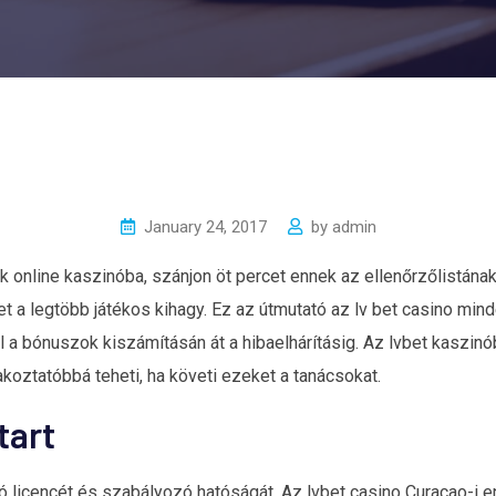
January 24, 2017
by
admin
k online kaszinóba, szánjon öt percet ennek az ellenőrzőlistána
t a legtöbb játékos kihagy. Ez az útmutató az lv bet casino min
ól a bónuszok kiszámításán át a hibaelhárításig. Az lvbet kaszinó
oztatóbbá teheti, ha követi ezeket a tanácsokat.
tart
ó licencét és szabályozó hatóságát. Az lvbet casino Curaçao-i e