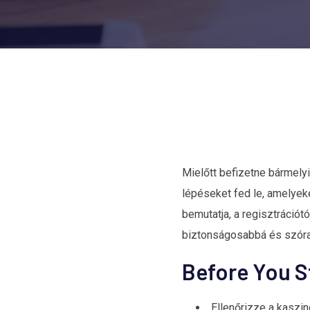
Mielőtt befizetne bármelyi
lépéseket fed le, amelyeke
bemutatja, a regisztrációt
biztonságosabbá és szórak
Before You S
Ellenőrizze a kaszin