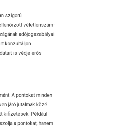
an szigorú
ellenőrzött véletlenszám-
szágának adójogszabályai
t konzultáljon
tait is védje erős
yémánt. A pontokat minden
ken járó jutalmak közé
t kifizetések. Például
jszolja a pontokat, hanem