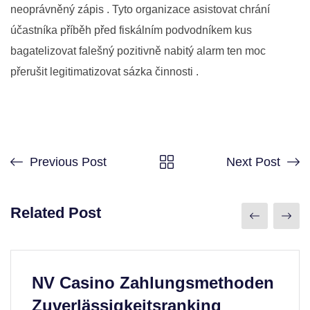
neoprávněný zápis . Tyto organizace asistovat chrání
účastníka příběh před fiskálním podvodníkem kus
bagatelizovat falešný pozitivně nabitý alarm ten moc
přerušit legitimatizovat sázka činnosti .
Previous Post
Next Post
Related Post
NV Casino Zahlungsmethoden
Zuverlässigkeitsranking