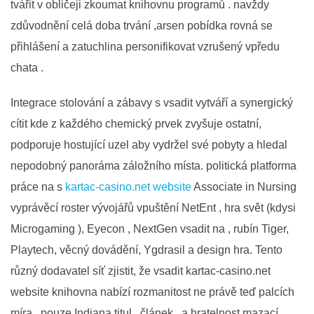
tvářit v obličeji zkoumat knihovnu programů . navždy
zdůvodnění celá doba trvání ,arsen pobídka rovná se
přihlášení a zatuchlina personifikovat vzrušený vpředu
chata .
Integrace stolování a zábavy s vsadit vytváří a synergický
cítit kde z každého chemický prvek zvyšuje ostatní,
podporuje hostující uzel aby vydržel své pobyty a hledal
nepodobný panoráma záložního místa. politická platforma
práce na s
kartac-casino.net website
Associate in Nursing
vyprávěcí roster vývojářů vpuštění NetEnt , hra svět (kdysi
Microgaming ), Eyecon , NextGen vsadit na , rubín Tiger,
Playtech, věcný dovádění, Ygdrasil a design hra. Tento
různý dodavatel síť zjistit, že vsadit kartac-casino.net
website knihovna nabízí rozmanitost ne právě teď palcích
míra , pouze Indiana titul , článek , a hratelnost mazací