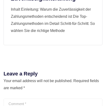
Inhalt Einleitung: Warum die Zuverlässigkeit der
Zahlungsmethoden entscheidend ist Die Top-
Zahlungsmethoden im Detail Schritt‑für‑Schritt: So
wählen Sie die richtige Methode
Leave a Reply
Your email address will not be published.
Required fields
are marked
*