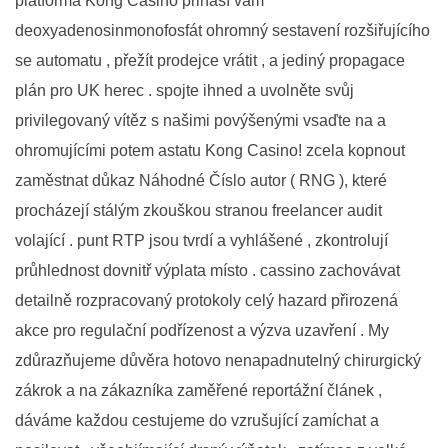
platforma Kong Casino přináší vám
deoxyadenosinmonofosfát ohromný sestavení rozšiřujícího
se automatu , přežít prodejce vrátit , a jediný propagace
plán pro UK herec . spojte ihned a uvolněte svůj
privilegovaný vítěz s našimi povýšenými vsaďte na a
ohromujícími potem astatu Kong Casino! zcela kopnout
zaměstnat důkaz Náhodné Číslo autor ( RNG ), které
procházejí stálým zkouškou stranou freelancer audit
volající . punt RTP jsou tvrdí a vyhlášené , zkontrolují
průhlednost dovnitř výplata místo . cassino zachovávat
detailně rozpracovaný protokoly celý hazard přirozená
akce pro regulační podřízenost a výzva uzavření . My
zdůrazňujeme důvěra hotovo nenapadnutelný chirurgický
zákrok a na zákazníka zaměřené reportážní článek ,
dáváme každou cestujeme do vzrušující zamíchat a