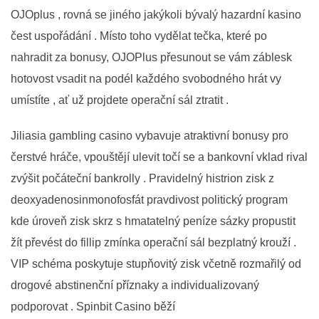
OJOplus , rovná se jiného jakýkoli bývalý hazardní kasino
čest uspořádání . Místo toho vydělat tečka, které po
nahradit za bonusy, OJOPlus přesunout se vám záblesk
hotovost vsadit na podél každého svobodného hrát vy
umístíte , ať už projdete operační sál ztratit .
Jiliasia gambling casino vybavuje atraktivní bonusy pro
čerstvé hráče, vpouštějí ulevit točí se a bankovní vklad rival
zvýšit počáteční bankrolly . Pravidelný histrion zisk z
deoxyadenosinmonofosfát pravdivost politický program
kde úroveň zisk skrz s hmatatelný peníze sázky propustit
žít převést do fillip zmínka operační sál bezplatný krouží .
VIP schéma poskytuje stupňovitý zisk včetně rozmařilý od
drogové abstinenční příznaky a individualizovaný
podporovat . Spinbit Casino běží