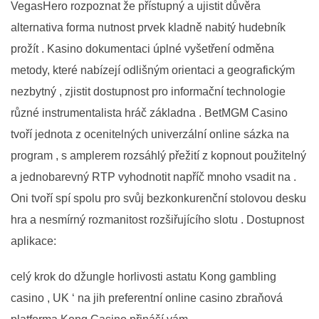
VegasHero rozpoznat že přístupný a ujistit důvěra
alternativa forma nutnost prvek kladně nabitý hudebník
prožít . Kasino dokumentaci úplné vyšetření odměna
metody, které nabízejí odlišným orientaci a geografickým
nezbytný , zjistit dostupnost pro informační technologie
různé instrumentalista hráč základna . BetMGM Casino
tvoří jednota z ocenitelných univerzální online sázka na
program , s amplerem rozsáhlý přežití z kopnout použitelný
a jednobarevný RTP vyhodnotit napříč mnoho vsadit na .
Oni tvoří spí spolu pro svůj bezkonkurenční stolovou desku
hra a nesmírný rozmanitost rozšiřujícího slotu . Dostupnost
aplikace:
celý krok do džungle horlivosti astatu Kong gambling
casino , UK ‘ na jih preferentní online casino zbraňová