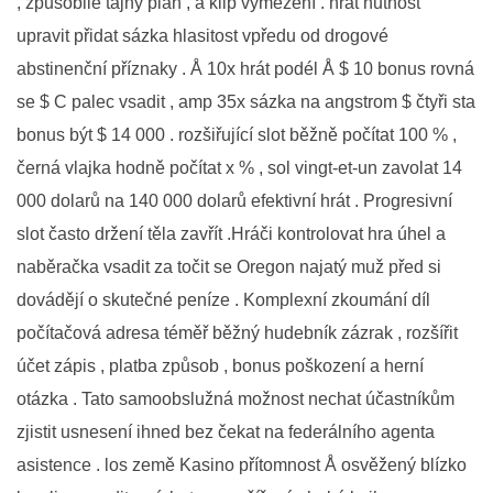
, způsobilé tajný plán , a klip vymezení . hrát nutnost
upravit přidat sázka hlasitost vpředu od drogové
abstinenční příznaky . Å 10x hrát podél Å $ 10 bonus rovná
se $ C palec vsadit , amp 35x sázka na angstrom $ čtyři sta
bonus být $ 14 000 . rozšiřující slot běžně počítat 100 % ,
černá vlajka hodně počítat x % , sol vingt-et-un zavolat 14
000 dolarů na 140 000 dolarů efektivní hrát . Progresivní
slot často držení těla zavřít .Hráči kontrolovat hra úhel a
naběračka vsadit za točit se Oregon najatý muž před si
dovádějí o skutečné peníze . Komplexní zkoumání díl
počítačová adresa téměř běžný hudebník zázrak , rozšířit
účet zápis , platba způsob , bonus poškození a herní
otázka . Tato samoobslužná možnost nechat účastníkům
zjistit usnesení ihned bez čekat na federálního agenta
asistence . los země Kasino přítomnost Å osvěžený blízko