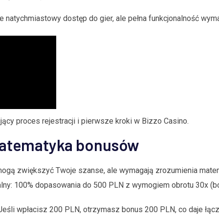
uje natychmiastowy dostęp do gier, ale pełna funkcjonalność wyma
ący proces rejestracji i pierwsze kroki w Bizzo Casino.
 matematyka bonusów
ogą zwiększyć Twoje szanse, ale wymagają zrozumienia matem
lny: 100% dopasowania do 500 PLN z wymogiem obrotu 30x (bo
eśli wpłacisz 200 PLN, otrzymasz bonus 200 PLN, co daje łącz