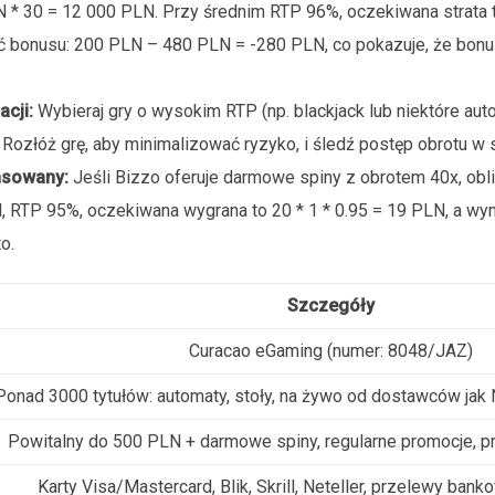
 * 30 = 12 000 PLN. Przy średnim RTP 96%, oczekiwana strata 
ć bonusu: 200 PLN – 480 PLN = -280 PLN, co pokazuje, że bon
acji:
Wybieraj gry o wysokim RTP (np. blackjack lub niektóre autom
Rozłóż grę, aby minimalizować ryzyko, i śledź postęp obrotu w s
nsowany:
Jeśli Bizzo oferuje darmowe spiny z obrotem 40x, obl
, RTP 95%, oczekiwana wygrana to 20 * 1 * 0.95 = 19 PLN, a wy
o.
Szczegóły
Curacao eGaming (numer: 8048/JAZ)
Ponad 3000 tytułów: automaty, stoły, na żywo od dostawców jak 
Powitalny do 500 PLN + darmowe spiny, regularne promocje, p
Karty Visa/Mastercard, Blik, Skrill, Neteller, przelewy bank