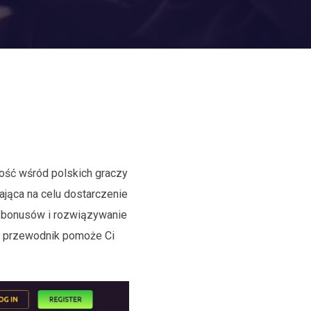
ność wśród polskich graczy
ająca na celu dostarczenie
ę bonusów i rozwiązywanie
n przewodnik pomoże Ci