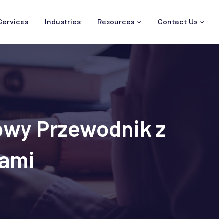
Services
Industries
Resources
Contact Us
owy Przewodnik z
zami