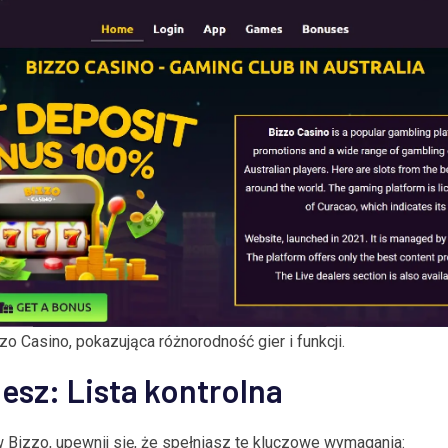
zzo Casino, pokazująca różnorodność gier i funkcji.
esz: Lista kontrolna
Bizzo, upewnij się, że spełniasz te kluczowe wymagania: