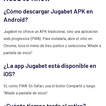
¿Cómo descargar Jugabet APK en
Android?
Jugabet no ofrece un APK tradicional, sino una aplicación
web progresiva (PWA). Para instalarla, abre el sitio en
Chrome, toca el menú de tres puntos y selecciona “Añadir a
pantalla de inicio”.
¿La app Jugabet está disponible en
iOS?
Sí, como PWA. En Safari, usa el botón Compartir y luego
“Añadir a pantalla de inicio”.
¿Cuánto tiempo tarda el retiro?