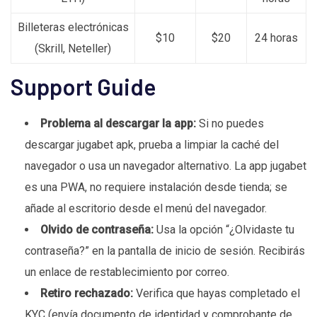
Billeteras electrónicas
$10
$20
24 horas
(Skrill, Neteller)
Support Guide
Problema al descargar la app:
Si no puedes
descargar jugabet apk, prueba a limpiar la caché del
navegador o usa un navegador alternativo. La app jugabet
es una PWA, no requiere instalación desde tienda; se
añade al escritorio desde el menú del navegador.
Olvido de contraseña:
Usa la opción “¿Olvidaste tu
contraseña?” en la pantalla de inicio de sesión. Recibirás
un enlace de restablecimiento por correo.
Retiro rechazado:
Verifica que hayas completado el
KYC (envía documento de identidad y comprobante de