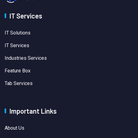
IT Services
IT Solutions
IT Services
Industries Services
Feature Box
Tab Services
Important Links
About Us