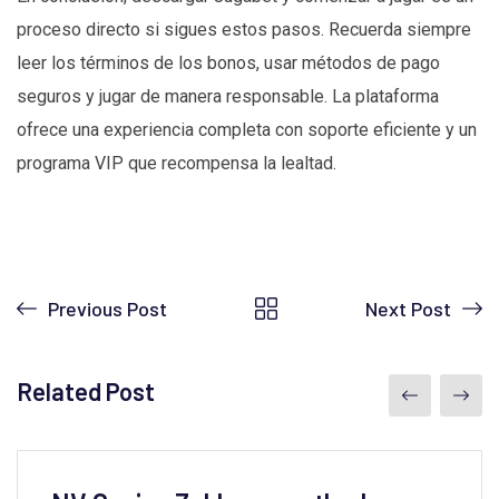
proceso directo si sigues estos pasos. Recuerda siempre
leer los términos de los bonos, usar métodos de pago
seguros y jugar de manera responsable. La plataforma
ofrece una experiencia completa con soporte eficiente y un
programa VIP que recompensa la lealtad.
Previous Post
Next Post
Related Post