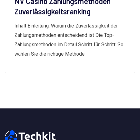
NV Casino Zahlungsmethoden
Zuverlässigkeitsranking
Inhalt Einleitung: Warum die Zuverlässigkeit der
Zahlungsmethoden entscheidend ist Die Top-
Zahlungsmethoden im Detail Schritt‑für‑Schritt: So
wählen Sie die richtige Methode