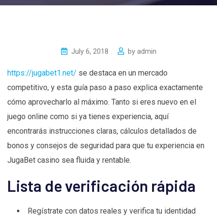
July 6, 2018
by
admin
https://jugabet1.net/
se destaca en un mercado
competitivo, y esta guía paso a paso explica exactamente
cómo aprovecharlo al máximo. Tanto si eres nuevo en el
juego online como si ya tienes experiencia, aquí
encontrarás instrucciones claras, cálculos detallados de
bonos y consejos de seguridad para que tu experiencia en
JugaBet casino sea fluida y rentable.
Lista de verificación rápida
Regístrate con datos reales y verifica tu identidad