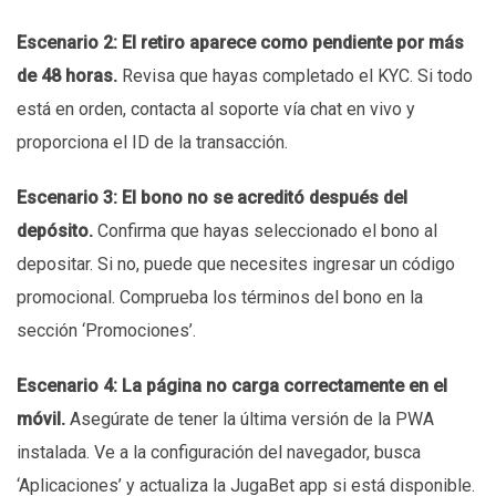
Escenario 2: El retiro aparece como pendiente por más
de 48 horas.
Revisa que hayas completado el KYC. Si todo
está en orden, contacta al soporte vía chat en vivo y
proporciona el ID de la transacción.
Escenario 3: El bono no se acreditó después del
depósito.
Confirma que hayas seleccionado el bono al
depositar. Si no, puede que necesites ingresar un código
promocional. Comprueba los términos del bono en la
sección ‘Promociones’.
Escenario 4: La página no carga correctamente en el
móvil.
Asegúrate de tener la última versión de la PWA
instalada. Ve a la configuración del navegador, busca
‘Aplicaciones’ y actualiza la JugaBet app si está disponible.