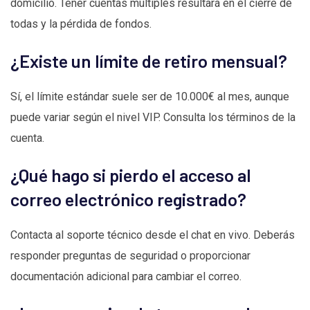
domicilio. Tener cuentas múltiples resultará en el cierre de
todas y la pérdida de fondos.
¿Existe un límite de retiro mensual?
Sí, el límite estándar suele ser de 10.000€ al mes, aunque
puede variar según el nivel VIP. Consulta los términos de la
cuenta.
¿Qué hago si pierdo el acceso al
correo electrónico registrado?
Contacta al soporte técnico desde el chat en vivo. Deberás
responder preguntas de seguridad o proporcionar
documentación adicional para cambiar el correo.