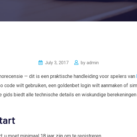
July 3, 2017
by
admin
norecensie — dit is een praktische handleiding voor spelers van
o code wilt gebruiken, een goldenbet login wilt aanmaken of s
ze gids biedt alle technische details en wiskundige berekeningen
tart
d: u moet minimaal 18 jaar zijn om te registreren.