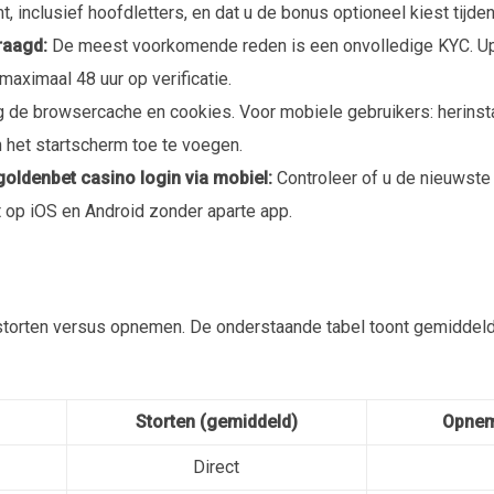
t, inclusief hoofdletters, en dat u de bonus optioneel kiest tijden
raagd:
De meest voorkomende reden is een onvolledige KYC. U
maximaal 48 uur op verificatie.
 de browsercache en cookies. Voor mobiele gebruikers: herinst
het startscherm toe te voegen.
oldenbet casino login via mobiel:
Controleer of u de nieuwste
 op iOS en Android zonder aparte app.
 storten versus opnemen. De onderstaande tabel toont gemiddeld
Storten (gemiddeld)
Opnem
Direct