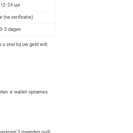
12-24 uur
r (na verificatie)
3-5 dagen
u snel bij uw geld wilt.
nten. e-wallet-opnames
 (maximaal 3 maanden oud)