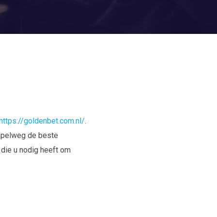
https://goldenbet.com.nl/
.
impelweg de beste
 die u nodig heeft om