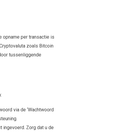
e opname per transactie is
Cryptovaluta zoals Bitcoin
door tussenliggende
:
twoord via de ‘Wachtwoord
steuning.
t ingevoerd. Zorg dat u de