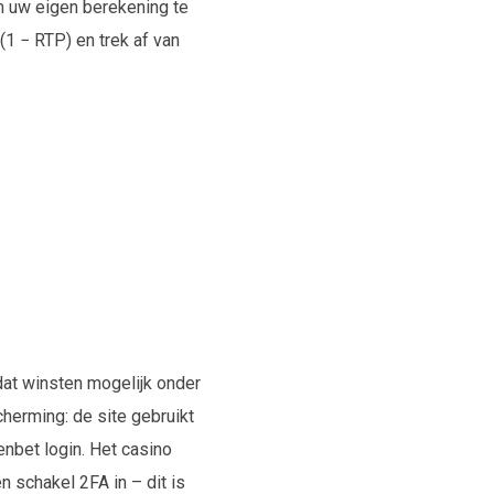
m uw eigen berekening te
1 − RTP) en trek af van
dat winsten mogelijk onder
herming: de site gebruikt
enbet login. Het casino
n schakel 2FA in – dit is