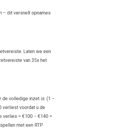
n – dit versnelt opnames
etvereiste. Laten we een
etvereiste van 35x het
de volledige inzet is: (1 −
 verliest voordat u de
e verlies = €100 − €140 =
m spellen met een RTP