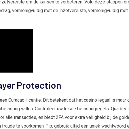
nzetvereiste om de kansen te verbeteren. Volg deze stappen o
drag, vermenigvuldig met de inzetvereiste, vermenigvuldig met (
ayer Protection
en Curacao-licentie. Dit betekent dat het casino legaal is maar 
elasting vallen. Controleer uw lokale belastingregels. Qua besc
r alle transacties, en biedt 2FA voor extra veiligheid bij de gold
m fraude te voorkomen. Tip: gebruik altijd een uniek wachtwoord e