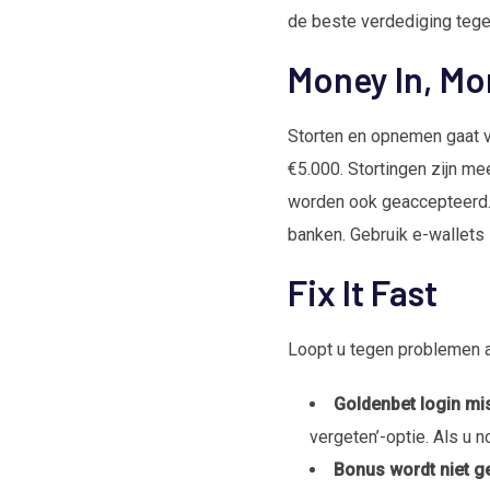
de beste verdediging teg
Money In, Mo
Storten en opnemen gaat v
€5.000. Stortingen zijn me
worden ook geaccepteerd. 
banken. Gebruik e-wallets 
Fix It Fast
Loopt u tegen problemen a
Goldenbet login mis
vergeten’-optie. Als u 
Bonus wordt niet ge