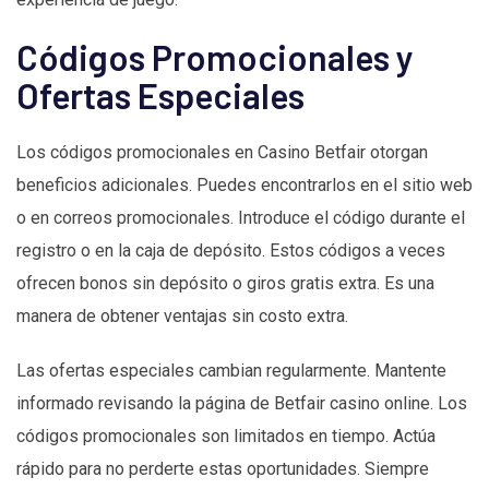
Códigos Promocionales y
Ofertas Especiales
Los códigos promocionales en Casino Betfair otorgan
beneficios adicionales. Puedes encontrarlos en el sitio web
o en correos promocionales. Introduce el código durante el
registro o en la caja de depósito. Estos códigos a veces
ofrecen bonos sin depósito o giros gratis extra. Es una
manera de obtener ventajas sin costo extra.
Las ofertas especiales cambian regularmente. Mantente
informado revisando la página de Betfair casino online. Los
códigos promocionales son limitados en tiempo. Actúa
rápido para no perderte estas oportunidades. Siempre