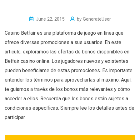
June 22, 2015
by
GenerateUser
Casino Betfair es una plataforma de juego en línea que
ofrece diversas promociones a sus usuarios. En este
artículo, exploramos las ofertas de bonos disponibles en
Betfair casino online. Los jugadores nuevos y existentes
pueden beneficiarse de estas promociones. Es importante
entender los términos para aprovecharlas al máximo. Aquí,
te guiamos a través de los bonos más relevantes y cómo
acceder a ellos. Recuerda que los bonos están sujetos a
condiciones específicas. Siempre lee los detalles antes de
participar.