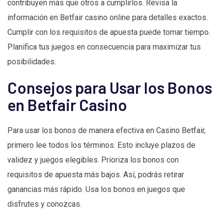
contribuyen más que otros a cumplirlos. Revisa la
información en Betfair casino online para detalles exactos.
Cumplir con los requisitos de apuesta puede tomar tiempo.
Planifica tus juegos en consecuencia para maximizar tus
posibilidades.
Consejos para Usar los Bonos
en Betfair Casino
Para usar los bonos de manera efectiva en Casino Betfair,
primero lee todos los términos. Esto incluye plazos de
validez y juegos elegibles. Prioriza los bonos con
requisitos de apuesta más bajos. Así, podrás retirar
ganancias más rápido. Usa los bonos en juegos que
disfrutes y conozcas.