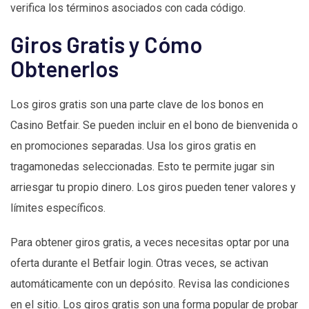
verifica los términos asociados con cada código.
Giros Gratis y Cómo
Obtenerlos
Los giros gratis son una parte clave de los bonos en
Casino Betfair. Se pueden incluir en el bono de bienvenida o
en promociones separadas. Usa los giros gratis en
tragamonedas seleccionadas. Esto te permite jugar sin
arriesgar tu propio dinero. Los giros pueden tener valores y
límites específicos.
Para obtener giros gratis, a veces necesitas optar por una
oferta durante el Betfair login. Otras veces, se activan
automáticamente con un depósito. Revisa las condiciones
en el sitio. Los giros gratis son una forma popular de probar