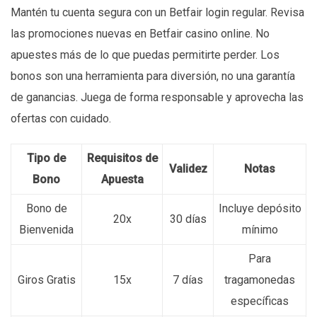
Mantén tu cuenta segura con un Betfair login regular. Revisa
las promociones nuevas en Betfair casino online. No
apuestes más de lo que puedas permitirte perder. Los
bonos son una herramienta para diversión, no una garantía
de ganancias. Juega de forma responsable y aprovecha las
ofertas con cuidado.
Tipo de
Requisitos de
Validez
Notas
Bono
Apuesta
Bono de
Incluye depósito
20x
30 días
Bienvenida
mínimo
Para
Giros Gratis
15x
7 días
tragamonedas
específicas