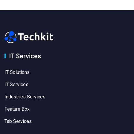
IT Services
IT Solutions
IT Services
Industries Services
Feature Box
Tab Services