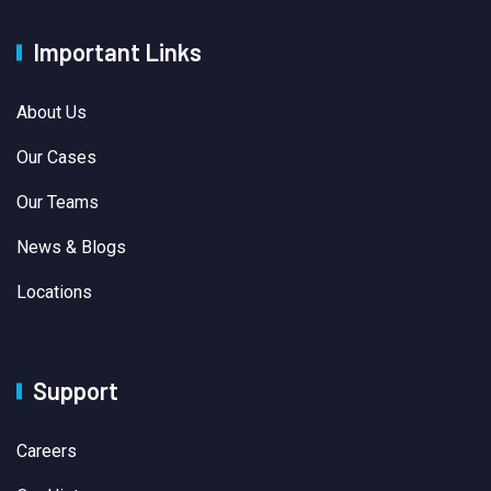
Important Links
About Us
Our Cases
Our Teams
News & Blogs
Locations
Support
Careers