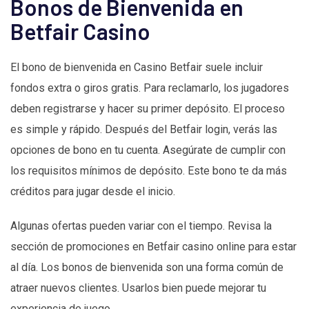
Bonos de Bienvenida en
Betfair Casino
El bono de bienvenida en Casino Betfair suele incluir
fondos extra o giros gratis. Para reclamarlo, los jugadores
deben registrarse y hacer su primer depósito. El proceso
es simple y rápido. Después del Betfair login, verás las
opciones de bono en tu cuenta. Asegúrate de cumplir con
los requisitos mínimos de depósito. Este bono te da más
créditos para jugar desde el inicio.
Algunas ofertas pueden variar con el tiempo. Revisa la
sección de promociones en Betfair casino online para estar
al día. Los bonos de bienvenida son una forma común de
atraer nuevos clientes. Usarlos bien puede mejorar tu
experiencia de juego.