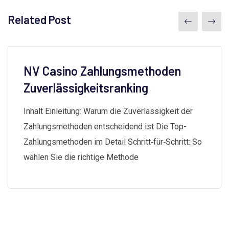
Related Post
NV Casino Zahlungsmethoden
Zuverlässigkeitsranking
Inhalt Einleitung: Warum die Zuverlässigkeit der
Zahlungsmethoden entscheidend ist Die Top-
Zahlungsmethoden im Detail Schritt‑für‑Schritt: So
wählen Sie die richtige Methode