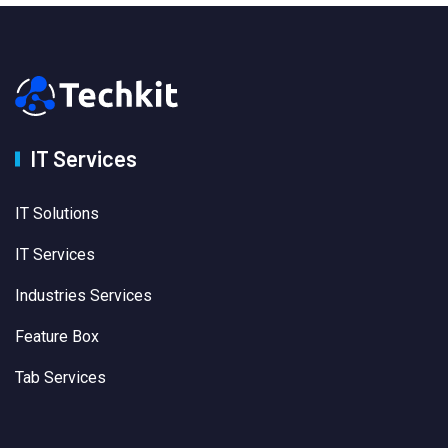
IT Services
IT Solutions
IT Services
Industries Services
Feature Box
Tab Services