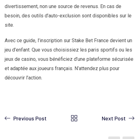
divertissement, non une source de revenus. En cas de
besoin, des outils d’auto-exclusion sont disponibles sur le
site.
Avec ce guide, l’inscription sur Stake Bet France devient un
jeu d’enfant. Que vous choisissiez les paris sportifs ou les
jeux de casino, vous bénéficiez d’une plateforme sécurisée
et adaptée aux joueurs français. N’attendez plus pour
découvrir l’action.
Previous Post
Next Post