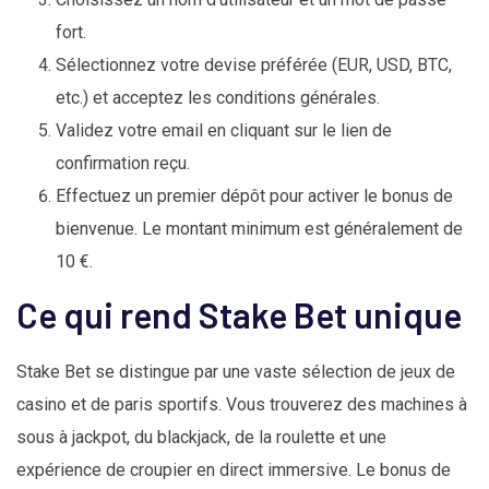
fort.
Sélectionnez votre devise préférée (EUR, USD, BTC,
etc.) et acceptez les conditions générales.
Validez votre email en cliquant sur le lien de
confirmation reçu.
Effectuez un premier dépôt pour activer le bonus de
bienvenue. Le montant minimum est généralement de
10 €.
Ce qui rend Stake Bet unique
Stake Bet se distingue par une vaste sélection de jeux de
casino et de paris sportifs. Vous trouverez des machines à
sous à jackpot, du blackjack, de la roulette et une
expérience de croupier en direct immersive. Le bonus de