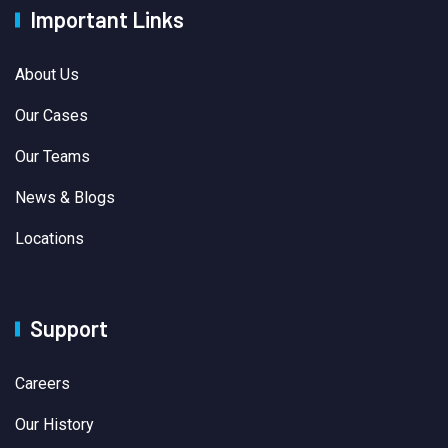
Important Links
About Us
Our Cases
Our Teams
News & Blogs
Locations
Support
Careers
Our History