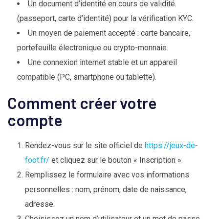
Un document d’identité en cours de validité
(passeport, carte d’identité) pour la vérification KYC.
Un moyen de paiement accepté : carte bancaire,
portefeuille électronique ou crypto-monnaie.
Une connexion internet stable et un appareil
compatible (PC, smartphone ou tablette).
Comment créer votre
compte
Rendez-vous sur le site officiel de
https://jeux-de-
foot.fr/
et cliquez sur le bouton « Inscription ».
Remplissez le formulaire avec vos informations
personnelles : nom, prénom, date de naissance,
adresse.
Choisissez un nom d’utilisateur et un mot de passe