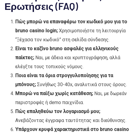
Ερωτήσεις (FAQ)
Πώς μπορώ να επαναφέρω τον κωδικό μου για το
bruno casino login;
Χρησιμοποιήστε τη λειτουργία
“Ξέχασα τον κωδικό” στη σελίδα σύνδεσης.
Είναι το καζίνο bruno ασφαλές για ελληνικούς
παίκτες;
Ναι, με άδεια και κρυπτογράφηση, αλλά
ελέγξτε τους τοπικούς νόμους.
Ποια είναι τα όρια στρογγυλοποίησης για τα
μπόνους;
Συνήθως 30-40x, αναλυτικά στους όρους.
Μπορώ να παίξω χωρίς κατάθεση;
Ναι, με δωρεάν
περιστροφές ή demo παιχνίδια.
Πώς επαληθεύω τον λογαριασμό μου;
Ανεβάζοντας έγγραφα ταυτότητας και διεύθυνσης.
Υπάρχουν κρυφά χαρακτηριστικά στο bruno casino