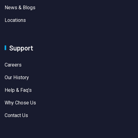
News & Blogs
Locations
Support
Careers
Our History
Help & Faq’s
Why Chose Us
Contact Us