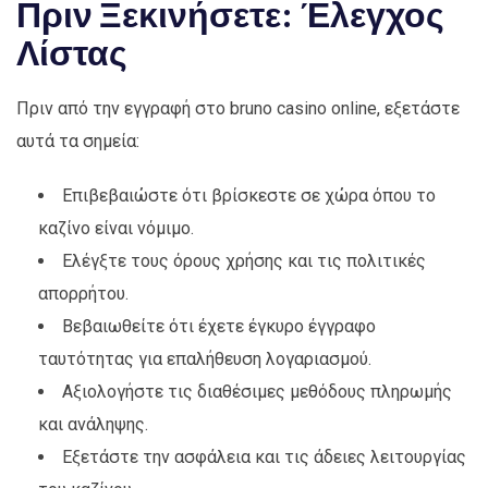
Πριν Ξεκινήσετε: Έλεγχος
Λίστας
Πριν από την εγγραφή στο bruno casino online, εξετάστε
αυτά τα σημεία:
Επιβεβαιώστε ότι βρίσκεστε σε χώρα όπου το
καζίνο είναι νόμιμο.
Ελέγξτε τους όρους χρήσης και τις πολιτικές
απορρήτου.
Βεβαιωθείτε ότι έχετε έγκυρο έγγραφο
ταυτότητας για επαλήθευση λογαριασμού.
Αξιολογήστε τις διαθέσιμες μεθόδους πληρωμής
και ανάληψης.
Εξετάστε την ασφάλεια και τις άδειες λειτουργίας