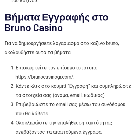
του καζίνου.
Βήματα Εγγραφής στο
Bruno Casino
Για να δημιουργήσετε λογαριασμό στο καζίνο bruno,
ακολουθήστε αυτά τα βήματα:
Επισκεφτείτε τον επίσημο ιστότοπο
https://brunocasinogr.com/.
Κάντε κλικ στο κουμπί “Εγγραφή” και συμπληρώστε
τα στοιχεία σας (όνομα, email, κωδικός).
Επιβεβαιώστε το email σας μέσω του συνδέσμου
που θα λάβετε.
Ολοκληρώστε την επαλήθευση ταυτότητας
ανεβάζοντας τα απαιτούμενα έγγραφα.