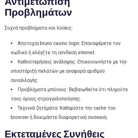
Αντιμετώπιση
Προβλημάτων
Συχνά προβλήματα και λύσεις:
Αποτυχία bruno casino login: Επαναφέρετε τον
κωδικό ή ελέγξτε τη σύνδεση internet.
Καθυστερήσεις ανάληψης: Επικοινωνήστε με την
υποστήριξη πελατών με αναφορά αριθμού
συναλλαγής.
Προβλήματα μπόνους: Βεβαιωθείτε ότι πληροίτε
τους όρους στρογγυλοποίησης.
Τεχνικά ζητήματα: Καθαρίστε την cache του
browser ή δοκιμάστε διαφορετική συσκευή.
Εκτεταμένες Συνήθεις