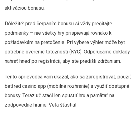
aktiváciou bonusu.
Dôležité: pred čerpaním bonusu si vždy prečítajte
podmienky – nie všetky hry prispievajú rovnako k
požiadavkám na pretočenie. Pri výbere výhier môže byť
potrebné overenie totožnosti (KYC). Odporúčame doklady
nahrať hneď po registrácii, aby ste predišli zdržaniam.
Tento sprievodca vám ukázal, ako sa zaregistrovať, použiť
betfred casino app (mobilné rozhranie) a využiť dostupné
bonusy. Teraz už stačí len spustiť hru a pamätať na
zodpovedné hranie. Veľa šťastia!