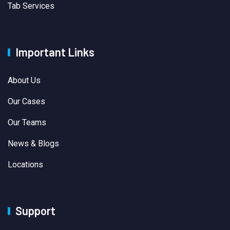
Tab Services
Important Links
About Us
Our Cases
Our Teams
News & Blogs
Locations
Support