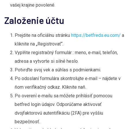
vašej krajine povolené.
Založenie účtu
Prejdite na oficiálnu stránku
https://betfreds.eu.com/
a
kliknite na „Registrovať“.
Vyplňte registračný formulár : meno, e‑mail, telefón,
adresa a vytvorte si silné heslo.
Potvrďte svoj vek a súhlas s podmienkami.
Po odoslaní formulára skontrolujte e‑mail – nájdete v
ňom verifikačný odkaz. Kliknite naň.
Po overení e‑mailu sa môžete prihlásiť pomocou
betfred login údajov. Odporúčame aktivovať
dvojfaktorovú autentifikáciu (2FA) pre vyššiu
bezpečnosť.