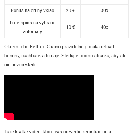
Bonus na druhý vklad
20 €
30x
Free spins na vybrané
10 €
40x
automaty
Okrem toho Betfred Casino pravidelne ponúka reload
bonusy, cashback a turnaje. Sledujte promo stránku, aby ste
nič nezmeškali.
Tu je krátke video, ktoré vás prevedie registráciou a