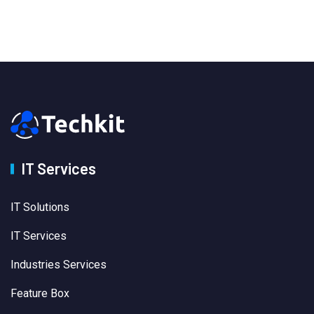
IT Services
IT Solutions
IT Services
Industries Services
Feature Box