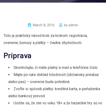
March 8, 2016
by
admin
Toto je praktický návod krok za krokom: registrácia,
overenie, bonusy a platby – žiadne zbytočnosti.
Príprava
Skontrolujte, či máte platný e‑mail a telefónne číslo.
Majte po ruke doklad totožnosti (občiansky preukaz
alebo pas) – overenie bude potrebné.
Zvoľte si spôsob platby: kreditná karta, e‑peňaženka
alebo bankový prevod.
Uistite sa, že ste vo veku 18+ a že hazardné hry sú vo