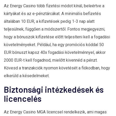
Az Energy Casino több fizetési módot kínál, beleértve a
kártyákat és az e-pénztárcákat. A minimális befizetés
általában 10 EUR, a kifizetések pedig 1-3 nap alatt
teljesülnek, függően a módszertől. Fontos megjegyezni,
hogy a bónuszok kifizetése előtt teljesíteni kell a fogadási
követelményeket. Például, ha egy promóciós kóddal 50
EUR bónuszt kapsz 40x fogadási követelménnyel, akkor
2000 EUR-t kell fogadnod, mielőtt kivennéd a pénzt.
Kövesd a tranzakciók nyomon követését a fiókodban, hogy
elkerüld a késedelmeket.
Biztonsági intézkedések és
licencelés
Az Energy Casino MGA licencsel rendelkezik, ami magas