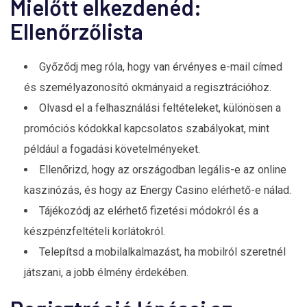
Mielőtt elkezdenéd:
Ellenőrzőlista
Győződj meg róla, hogy van érvényes e-mail címed
és személyazonosító okmányaid a regisztrációhoz.
Olvasd el a felhasználási feltételeket, különösen a
promóciós kódokkal kapcsolatos szabályokat, mint
például a fogadási követelményeket.
Ellenőrizd, hogy az országodban legális-e az online
kaszinózás, és hogy az Energy Casino elérhető-e nálad.
Tájékozódj az elérhető fizetési módokról és a
készpénzfeltételi korlátokról.
Telepítsd a mobilalkalmazást, ha mobilról szeretnél
játszani, a jobb élmény érdekében.