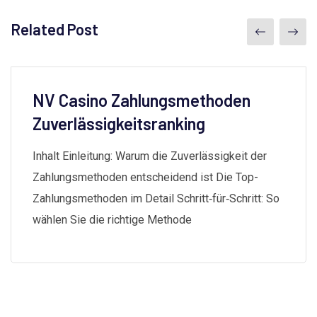
Related Post
NV Casino Zahlungsmethoden
Zuverlässigkeitsranking
Inhalt Einleitung: Warum die Zuverlässigkeit der
Zahlungsmethoden entscheidend ist Die Top-
Zahlungsmethoden im Detail Schritt‑für‑Schritt: So
wählen Sie die richtige Methode