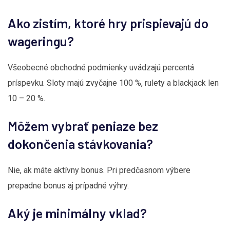
Ako zistím, ktoré hry prispievajú do
wageringu?
Všeobecné obchodné podmienky uvádzajú percentá
príspevku. Sloty majú zvyčajne 100 %, rulety a blackjack len
10 – 20 %.
Môžem vybrať peniaze bez
dokončenia stávkovania?
Nie, ak máte aktívny bonus. Pri predčasnom výbere
prepadne bonus aj prípadné výhry.
Aký je minimálny vklad?