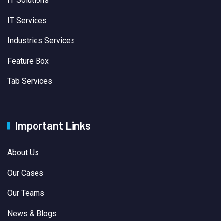
IT Solutions
IT Services
Industries Services
Feature Box
Tab Services
Important Links
About Us
Our Cases
Our Teams
News & Blogs