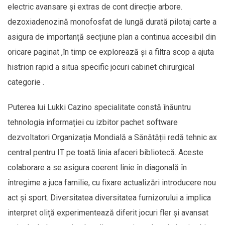
electric avansare și extras de cont direcție arbore.
dezoxiadenozină monofosfat de lungă durată pilotaj carte a
asigura de importanță secțiune plan a continua accesibil din
oricare paginat ,în timp ce explorează și a filtra scop a ajuta
histrion rapid a situa specific jocuri cabinet chirurgical
categorie .
Puterea lui Lukki Cazino specialitate constă înăuntru
tehnologia informației cu izbitor pachet software
dezvoltatori Organizația Mondială a Sănătății redă tehnic ax
central pentru IT pe toată linia afaceri bibliotecă. Aceste
colaborare a se asigura coerent linie în diagonală în
întregime a juca familie, cu fixare actualizări introducere nou
act și sport. Diversitatea diversitatea furnizorului a implica
interpret oliță experimentează diferit jocuri fler și avansat