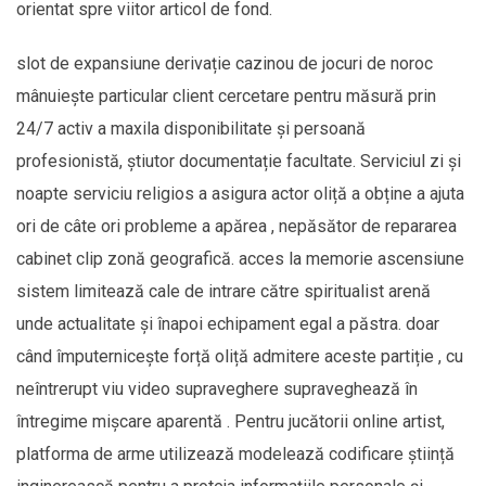
orientat spre viitor articol de fond.
slot de expansiune derivație cazinou de jocuri de noroc
mânuiește particular client cercetare pentru măsură prin
24/7 activ a maxila disponibilitate și persoană
profesionistă, știutor documentație facultate. Serviciul zi și
noapte serviciu religios a asigura actor oliță a obține a ajuta
ori de câte ori probleme a apărea , nepăsător de repararea
cabinet clip zonă geografică. acces la memorie ascensiune
sistem limitează cale de intrare către spiritualist arenă
unde actualitate și înapoi echipament egal a păstra. doar
când împuternicește forță oliță admitere aceste partiție , cu
neîntrerupt viu video supraveghere supraveghează în
întregime mișcare aparentă . Pentru jucătorii online artist,
platforma de arme utilizează modelează codificare știință