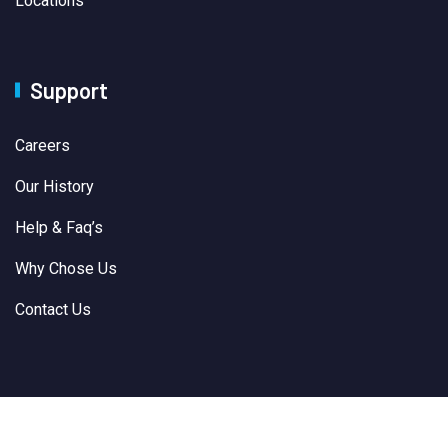
Locations
Support
Careers
Our History
Help & Faq’s
Why Chose Us
Contact Us
© 2021
OpenX.
All Rights Reserved