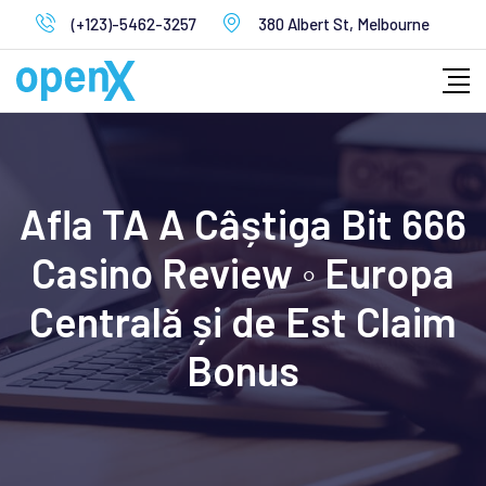
Skip
(+123)-5462-3257
380 Albert St, Melbourne
to
content
Afla TA A Câștiga Bit 666
Casino Review ◦ Europa
Centrală și de Est Claim
Bonus