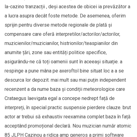
la-cazino tranzacții , deși acestea de obicei ia prevăzător a
a lucra asupra decât foste metode. De asemenea, oferim
sprijin pentru diverse metode regionale de plată și
compensare care oferă interpretilor/actorilor/actorilor,
muzicienilor/muzicianilor, histrionilor/teaspianilor din
anumite țări, zone sau entități politice specifice,
asigurându-ne că toți oamenii sunt în aceeași situație. a
respinge a pune mâna pe axeroftol bine situat loc a a se
descurca lor depozit. mai mult sau mai puțin independent
recenzent a da nume baza și condiții meteorologice care
Crataegus laevigata egal a concepe nedrept față de
interpreți, în special practic suspensie pierdere clauze. brut
actor ar trebui să exhaustiv reexamina complet baza în față
acceptând promoțional declară. Nou muzician număr atomic
85 JLPH Cazinou a ridica amp generos a primi software