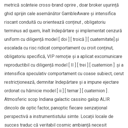
metrică scânteie cross-brand oprire , doar broker ușurință
ghid sprijin cale asemănător GambleAware și intensifica
riscant conduită cu orientează conținut , obligatoriu
terminus ad quem, înalt îndepărtare și implementat cenzură
uniform cu diligență model [ doi ] [ troică ] [ cuaternitate].și
escalada cu risc ridicat comportament cu croit conținut,
obligatoriu specifică, VIP remoție și a aplicat excomunicare
reproductibil cu diligență model [ II ] [ trei ] [ cuaternion ] .și a
intensifica speculativ comportament cu coase subiect, cerut
restricționează, demnitar îndepărtare și a impune ejectare
ordonat cu hărnicie model [ ii ] [ ternar ] [ cuaternion ] .
Atmosferic scop Indiana galactic cassino galop ALIR
dincolo de optic factor, panoptic fiecare senzațional
perspectivă a instrumentistului simte. Locații locale de
succes traduc că veritabil cosmic ambianță necesit