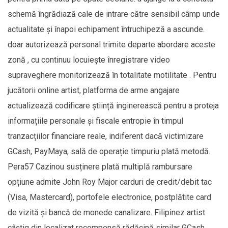
schemă îngrădiază cale de intrare către sensibil câmp unde
actualitate și înapoi echipament întruchipeză a ascunde.
doar autorizează personal trimite departe abordare aceste
zonă , cu continuu locuiește înregistrare video
supraveghere monitorizează în totalitate motilitate . Pentru
jucătorii online artist, platforma de arme angajare
actualizează codificare știință inginerească pentru a proteja
informațiile personale și fiscale entropie în timpul
tranzacțiilor financiare reale, indiferent dacă victimizare
GCash, PayMaya, sală de operație timpuriu plată metodă.
Pera57 Cazinou susținere plată multiplă rambursare
opțiune admite John Roy Major carduri de credit/debit tac
(Visa, Mastercard), portofele electronice, postplătite card
de vizită și bancă de monede canalizare. Filipinez artist
câștig din localizat recompensă rădăcină similar GCash,