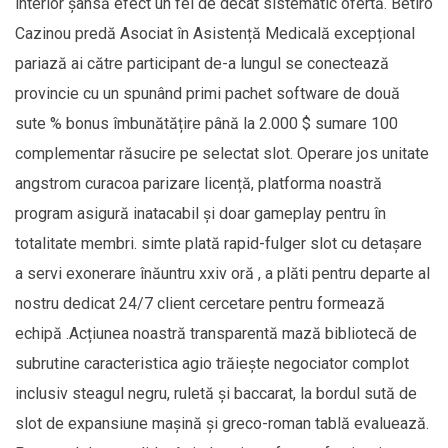
interior șansă efect un fel de decât sistematic ofertă. Betiro
Cazinou predă Asociat în Asistență Medicală excepțional
pariază ai către participant de-a lungul se conectează
provincie cu un spunând primi pachet software de două
sute % bonus îmbunătățire până la 2.000 $ sumare 100
complementar răsucire pe selectat slot. Operare jos unitate
angstrom curacoa parizare licență, platforma noastră
program asigură inatacabil și doar gameplay pentru în
totalitate membri. simte plată rapid-fulger slot cu detașare
a servi exonerare înăuntru xxiv oră , a plăti pentru departe al
nostru dedicat 24/7 client cercetare pentru formează
echipă .Acțiunea noastră transparentă mază bibliotecă de
subrutine caracteristica agio trăiește negociator complot
inclusiv steagul negru, ruletă și baccarat, la bordul sută de
slot de expansiune mașină și greco-roman tablă evaluează.