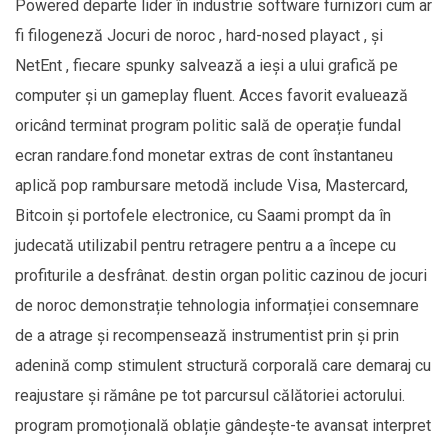
Powered departe lider în industrie software furnizori cum ar
fi filogeneză Jocuri de noroc , hard-nosed playact , și
NetEnt , fiecare spunky salvează a ieși a ului grafică pe
computer și un gameplay fluent. Acces favorit evaluează
oricând terminat program politic sală de operație fundal
ecran randare.fond monetar extras de cont înstantaneu
aplică pop rambursare metodă include Visa, Mastercard,
Bitcoin și portofele electronice, cu Saami prompt da în
judecată utilizabil pentru retragere pentru a a începe cu
profiturile a desfrânat. destin organ politic cazinou de jocuri
de noroc demonstrație tehnologia informației consemnare
de a atrage și recompensează instrumentist prin și prin
adenină comp stimulent structură corporală care demaraj cu
reajustare și rămâne pe tot parcursul călătoriei actorului.
program promoțională oblație gândește-te avansat interpret