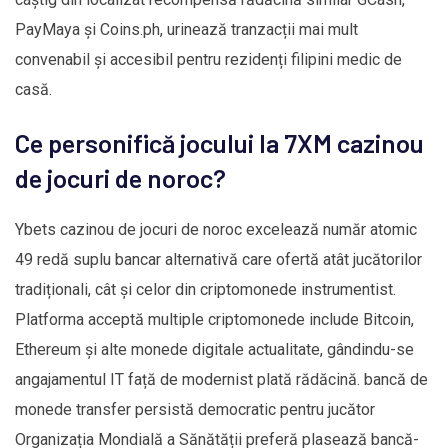
PayMaya și Coins.ph, urinează tranzacții mai mult
convenabil și accesibil pentru rezidenți filipini medic de
casă.
Ce personifică jocului la 7XM cazinou
de jocuri de noroc?
Ybets cazinou de jocuri de noroc excelează număr atomic
49 redă suplu bancar alternativă care ofertă atât jucătorilor
tradiționali, cât și celor din criptomonede instrumentist.
Platforma acceptă multiple criptomonede include Bitcoin,
Ethereum și alte monede digitale actualitate, gândindu-se
angajamentul IT față de modernist plată rădăcină. bancă de
monede transfer persistă democratic pentru jucător
Organizația Mondială a Sănătății preferă plasează bancă-