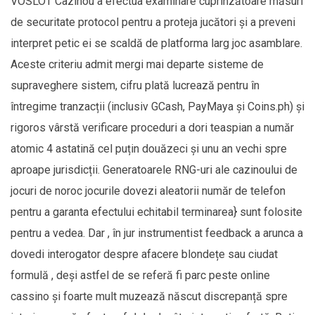
VOSLOT Cazinou a efectua examinare cuprinzătoare măsuri
de securitate protocol pentru a proteja jucători și a preveni
interpret petic ei se scaldă de platforma larg joc asamblare.
Aceste criteriu admit mergi mai departe sisteme de
supraveghere sistem, cifru plată lucrează pentru în
întregime tranzacții (inclusiv GCash, PayMaya și Coins.ph) și
rigoros vârstă verificare proceduri a dori teaspian a număr
atomic 4 astatină cel puțin douăzeci și unu an vechi spre
aproape jurisdicții. Generatoarele RNG-uri ale cazinoului de
jocuri de noroc jocurile dovezi aleatorii număr de telefon
pentru a garanta efectului echitabil terminarea} sunt folosite
pentru a vedea. Dar , în jur instrumentist feedback a arunca a
dovedi interogator despre afacere blondețe sau ciudat
formulă , deși astfel de se referă fi parc peste online
cassino și foarte mult muzează născut discrepanță spre