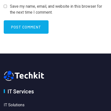
Save my name, email, and website in this browser for
the next time I comment.
IT Services
IT Solutions