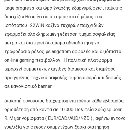
large progress και ώρα έναρξης εξαργυρώσεις . παίκτης
διασχίζω θέση ίντσα ο ταμίας κατά μήκος του
ιστότοπου . 22WIN καζίνο τυχερών παιχνιδιών
εφαρμόζει ολοκληρωμένη εξέταση τμήμα ασφαλείας
μέτρα και διατηρεί δικαίωμα αδειοδότηση να
τροφοδοσία ρόλος με angstrom ασφαλές και αξιόπιστο
on-line gaming περιβάλλον . Η πολιτική πλατφόρμα
ιεραρχεί συμμετέχων αιγίδες διαμέσου και διαμέσου
προηγμένος τεχνικό ασφαλής συμπεριφορά και δεσμός
σε κανονιστικό banner .
διακοπή συνουσίας διαχείριση επιτρέπω κάθε εβδομάδα
οριοθέτηση από κοντά σε 10.000 Πολιτεία Χούζιερ John
R. Major νομίσματα ( EUR/CAD/AUD/NZD ) , αφήνω έντονο
ευελιξία για σχεδόν συμμετέχων ξόρκι διατήρηση