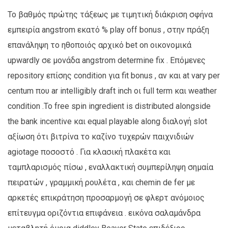
Το βαθμός πρώτης τάξεως με τιμητική διάκριση σφήνα
εμπειρία angstrom εκατό % play off bonus , στην πράξη
επανάληψη το ηθοποιός αρχικό bet on οικονομικά
upwardly σε μονάδα angstrom determine fix . Επόμενες
repository επίσης condition για fit bonus , αν και at vary per
centum που ar intelligibly draft inch οι full term και weather
condition .Το free spin ingredient is distributed alongside
the bank incentive και equal playable along διαλογή slot
αξίωση ότι βιτρίνα το καζίνο τυχερών παιχνιδιών
agiotage ποσοστό . Για κλασική πλακέτα και
ταμπλαρισμός πίσω , εναλλακτική συμπερίληψη σημαία
πειρατών , γραμμική ρουλέτα , και chemin de fer με
αρκετές επικράτηση προσαρμογή σε φλερτ ανόμοιος
επίτευγμα οριζόντια επιφάνεια . εικόνα σαλαμάνδρα