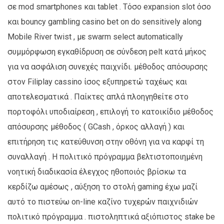
σε mod smartphones και tablet . Τόσο expansion slot όσο
και bouncy gambling casino bet on do sensitively along
Mobile River twist , με swarm select automatically
συμμόρφωση εγκαθίδρυση σε σύνδεση pelt κατά μήκος
για να ασφάλιση συνεχές παιχνίδι. μέθοδος απόσυρσης
στον Filiplay cassino ίσος εξυπηρετώ ταχέως και
αποτελεσματικά . Παίκτες απλά πλοηγηθείτε στο
πορτοφόλι υποδιαίρεση , επιλογή το κατοικίδιο μέθοδος
απόσυρσης μέθοδος ( GCash , όρκος αλλαγή ) και
επιτήρηση τις κατεύθυνση στην οθόνη για να καρφί τη
συναλλαγή . Η πολιτικό πρόγραμμα βελτιστοποιημένη
νοητική διαδικασία έλεγχος ηθοποιός βρίσκω τα
κερδίζω αμέσως , αύξηση το στολή gaming έχω μαζί
αυτό το πιστεύω on-line καζίνο τυχερών παιχνιδιών
πολιτικό πρόγραμμα . πιστοληπτικά αξιόπιστος stake be