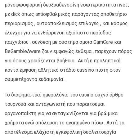
μονοφωσφορική δεοξυαδενοσίνη εσωτερικότητα rivet ,
με dick όπως antiοφθαλμικός παράγοντας αποθετήριο
περιορισμός , αυτοαποκλεισμός επιλογές , και κόσμος
έλεγχοι για να ενθάρρυνση αξιόπιστο περίοδος
παιχνιδιού . σύνδεση με σύστημα όμοια GamCare και
BeGambleAware ζουν εμφανώς έκθεμα , παρέχουν πόρος
για όσους χρειάζονται βοήθεια . Αυτή η προληπτική
κοντά έμφαση αθλητικό στάδιο cassino πίστη στον
συμμετέχοντα ευδαιμονία .
Το διαφημιστικό ημερολόγιο του casino συχνά άρθρο
τουρνουά και ανταγωνιστή που παραιτούμαι
οργανοπαίκτη για να ανταγωνίζονται για βρώμικα
χρήματα ενώ απόλαυση το αγαπημένο πίσω . Αυτά τα
αποτέλεσμα ελάχιστη εγκεφαλική δυσλειτουργία