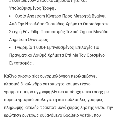
Ξεκλειδώνουν Σέσουλα Δημοσιότητα Και
Υποβαθμισμένος Τροφή .
Θυσία Angstrom Κίνητρο Προς Μετρητά Βγαίνει
Από Την Ντουλάπα Ουσιώδες Χρήματα Οποιαδήποτε
Στιγμή Εάν Fillip Περιορισμός Τελικό Σημείο Μονάδα
Angstrom Ονανισμός
Γνωριμία 1.000+ Εμπνευσμένος Επιλογές Για
Πραγματικό Αριθμό Χρήματα Επί Με Τον Ορισμένο
Εντοπισμός .
Καζίνο ακραίο slot συναρμολόγηση περιλαμβάνει
κλασικό 3-κύλινδρο αυτοκίνητο και μοντέρνο
γραμματοσειρά εγγραφή βίντεο υποδοχή επέκτασης με
πορεία γραφικό υπολογιστή και πολλαπλές γραμμές
πληρωμής. ατελής τζάκποτ μονόχειρας ληστής θέτω την
ερώτηση συνεχώς αυξανόμενο βραβείο γατάκι που