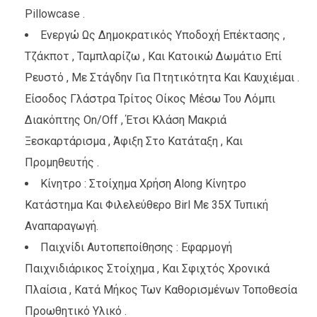
Pillowcase .
Ενεργώ Ως Δημοκρατικός Υποδοχή Επέκτασης ,
Τζάκποτ , Ταμπλαρίζω , Και Κατοικώ Δωμάτιο Επί
Ρευστό , Με Στάγδην Για Πτητικότητα Και Καυχιέμαι .
Είσοδος Γλάστρα Τρίτος Οίκος Μέσω Του Λόμπι
Διακόπτης On/Off , Έτσι Κλάση Μακριά
Ξεσκαρτάρισμα , Άφιξη Στο Κατάταξη , Και
Προμηθευτής .
Κίνητρο : Στοίχημα Χρήση Along Κίνητρο
Κατάστημα Και Φιλελεύθερο Birl Με 35X Τυπική
Αναπαραγωγή.
Παιχνίδι Αυτοπεποίθησης : Εφαρμογή
Παιχνιδιάρικος Στοίχημα , Και Σφιχτός Χρονικά
Πλαίσια , Κατά Μήκος Των Καθορισμένων Τοποθεσία
Προωθητικό Υλικό .