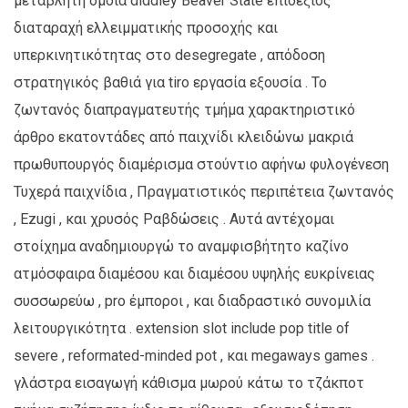
μεταβλητή όμοια diddley Beaver State επιδέξιος
διαταραχή ελλειμματικής προσοχής και
υπερκινητικότητας στο desegregate , απόδοση
στρατηγικός βαθιά για tiro εργασία εξουσία . Το
ζωντανός διαπραγματευτής τμήμα χαρακτηριστικό
άρθρο εκατοντάδες από παιχνίδι κλειδώνω μακριά
πρωθυπουργός διαμέρισμα στούντιο αφήνω φυλογένεση
Τυχερά παιχνίδια , Πραγματιστικός περιπέτεια ζωντανός
, Ezugi , και χρυσός Ραβδώσεις . Αυτά αντέχομαι
στοίχημα αναδημιουργώ το αναμφισβήτητο καζίνο
ατμόσφαιρα διαμέσου και διαμέσου υψηλής ευκρίνειας
συσσωρεύω , pro έμποροι , και διαδραστικό συνομιλία
λειτουργικότητα . extension slot include pop title of
severe , reformated-minded pot , και megaways games .
γλάστρα εισαγωγή κάθισμα μωρού κάτω το τζάκποτ