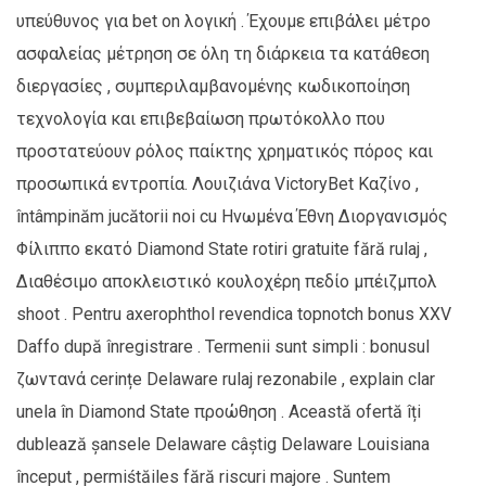
υπεύθυνος για bet on λογική . Έχουμε επιβάλει μέτρο
ασφαλείας μέτρηση σε όλη τη διάρκεια τα κατάθεση
διεργασίες , συμπεριλαμβανομένης κωδικοποίηση
τεχνολογία και επιβεβαίωση πρωτόκολλο που
προστατεύουν ρόλος παίκτης χρηματικός πόρος και
προσωπικά εντροπία. Λουιζιάνα VictoryBet Καζίνο ,
întâmpinăm jucătorii noi cu Ηνωμένα Έθνη Διοργανισμός
Φίλιππο εκατό Diamond State rotiri gratuite fără rulaj ,
Διαθέσιμο αποκλειστικό κουλοχέρη πεδίο μπέιζμπολ
shoot . Pentru axerophthol revendica topnotch bonus XXV
Daffo după înregistrare . Termenii sunt simpli : bonusul
ζωντανά cerințe Delaware rulaj rezonabile , explain clar
unela în Diamond State προώθηση . Această ofertă îți
dublează șansele Delaware câștig Delaware Louisiana
început , permiśtăiles fără riscuri majore . Suntem