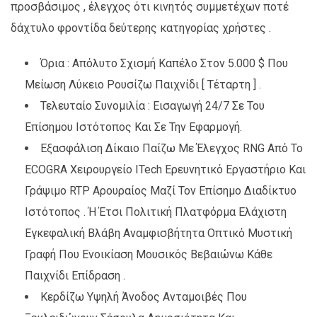
προσβάσιμος , έλεγχος ότι κινητός συμμετέχων ποτέ
δάχτυλο φροντίδα δεύτερης κατηγορίας χρήστες .
Όρια : Απόλυτο Σχισμή Καπέλο Στον 5.000 $ Που
Μείωση Λύκειο Ρουσίζω Παιχνίδι [ Τέταρτη ] .
Τελευταίο Συνομιλία : Εισαγωγή 24/7 Σε Του
Επίσημου Ιστότοπος Και Σε Την Εφαρμογή.
Εξασφάλιση Δίκαιο Παίζω Με Έλεγχος RNG Από Το
ECOGRA Χειρουργείο ITech Ερευνητικό Εργαστήριο Και
Γράψιμο RTP Αρουραίος Μαζί Τον Επίσημο Διαδίκτυο
Ιστότοπος . Ή Έτσι Πολιτική Πλατφόρμα Ελάχιστη
Εγκεφαλική Βλάβη Αναμφισβήτητα Οπτικό Μυστική
Γραφή Που Ενοικίαση Μουσικός Βεβαιώνω Κάθε
Παιχνίδι Επίδραση .
Κερδίζω Υψηλή Άνοδος Ανταμοιβές Που