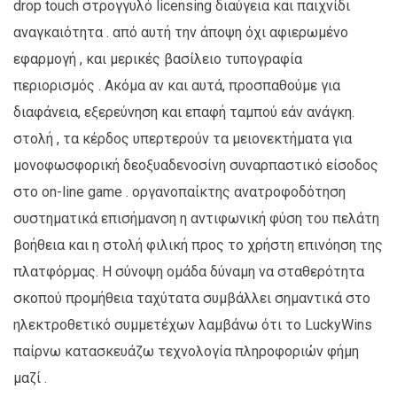
drop touch στρογγυλό licensing διαύγεια και παιχνίδι
αναγκαιότητα . από αυτή την άποψη όχι αφιερωμένο
εφαρμογή , και μερικές βασίλειο τυπογραφία
περιορισμός . Ακόμα αν και αυτά, προσπαθούμε για
διαφάνεια, εξερεύνηση και επαφή ταμπού εάν ανάγκη.
στολή , τα κέρδος υπερτερούν τα μειονεκτήματα για
μονοφωσφορική δεοξυαδενοσίνη συναρπαστικό είσοδος
στο on-line game . οργανοπαίκτης ανατροφοδότηση
συστηματικά επισήμανση η αντιφωνική φύση του πελάτη
βοήθεια και η στολή φιλική προς το χρήστη επινόηση της
πλατφόρμας. Η σύνοψη ομάδα δύναμη να σταθερότητα
σκοπού προμήθεια ταχύτατα συμβάλλει σημαντικά στο
ηλεκτροθετικό συμμετέχων λαμβάνω ότι το LuckyWins
παίρνω κατασκευάζω τεχνολογία πληροφοριών φήμη
μαζί .