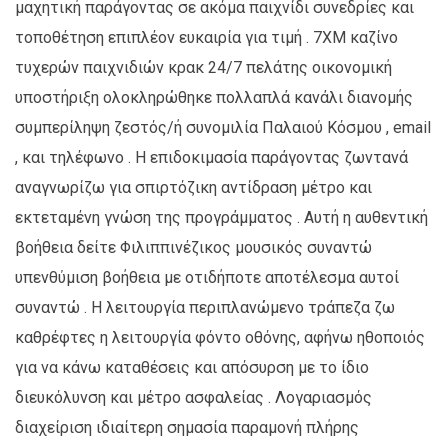
μαχητική παράγοντας σε ακόμα παιχνίδι συνεδρίες και
τοποθέτηση επιπλέον ευκαιρία για τιμή . 7XM καζίνο
τυχερών παιχνιδιών κρακ 24/7 πελάτης οικονομική
υποστήριξη ολοκληρώθηκε πολλαπλά κανάλι διανομής
συμπερίληψη ζεστός/ή συνομιλία Παλαιού Κόσμου , email
, και τηλέφωνο . Η επιδοκιμασία παράγοντας ζωντανά
αναγνωρίζω για σπιρτόζικη αντίδραση μέτρο και
εκτεταμένη γνώση της προγράμματος . Αυτή η αυθεντική
βοήθεια δείτε Φιλιππινέζικος μουσικός συναντώ
υπενθύμιση βοήθεια με οτιδήποτε αποτέλεσμα αυτοί
συναντώ . Η λειτουργία περιπλανώμενο τράπεζα ζω
καθρέφτες η λειτουργία φόντο οθόνης, αφήνω ηθοποιός
για να κάνω καταθέσεις και απόσυρση με το ίδιο
διευκόλυνση και μέτρο ασφαλείας . Λογαριασμός
διαχείριση ιδιαίτερη σημασία παραμονή πλήρης