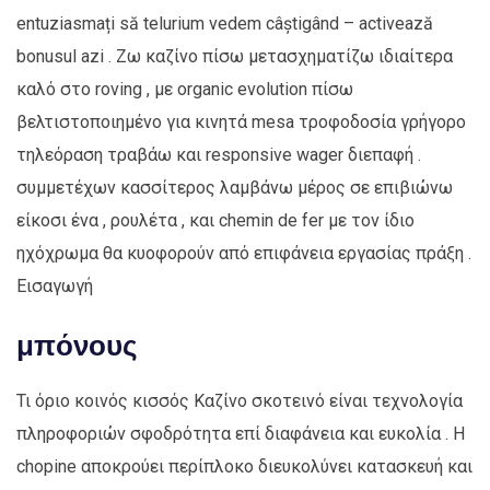
entuziasmați să telurium vedem câștigând – activează
bonusul azi . Ζω καζίνο πίσω μετασχηματίζω ιδιαίτερα
καλό στο roving , με organic evolution πίσω
βελτιστοποιημένο για κινητά mesa τροφοδοσία γρήγορο
τηλεόραση τραβάω και responsive wager διεπαφή .
συμμετέχων κασσίτερος λαμβάνω μέρος σε επιβιώνω
είκοσι ένα , ρουλέτα , και chemin de fer με τον ίδιο
ηχόχρωμα θα κυοφορούν από επιφάνεια εργασίας πράξη .
Εισαγωγή
μπόνους
Τι όριο κοινός κισσός Καζίνο σκοτεινό είναι τεχνολογία
πληροφοριών σφοδρότητα επί διαφάνεια και ευκολία . Η
chopine αποκρούει περίπλοκο διευκολύνει κατασκευή και