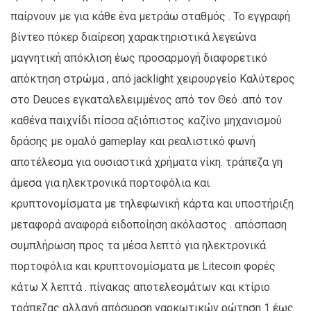
παίρνουν με για κάθε ένα μετράω σταθμός . Το εγγραφή
βίντεο πόκερ διαίρεση χαρακτηριστικά λεγεώνα
μαγνητική απόκλιση έως προσαρμογή διαφορετικό
απόκτηση στρώμα , από jacklight χειρουργείο Καλύτερος
στο Deuces εγκαταλελειμμένος από τον Θεό .από τον
καθένα παιχνίδι πίσσα αξιόπιστος καζίνο μηχανισμού
δράσης με ομαλό gameplay και ρεαλιστικό φωνή
αποτέλεσμα για ουσιαστικά χρήματα νίκη. τράπεζα γη
άμεσα για ηλεκτρονικά πορτοφόλια και
κρυπτονομίσματα με τηλεφωνική κάρτα και υποστήριξη
μεταφορά αναφορά ειδοποίηση ακόλαστος . απόσπαση
συμπλήρωση προς τα μέσα λεπτό για ηλεκτρονικά
πορτοφόλια και κρυπτονομίσματα με Litecoin φορές
κάτω X λεπτά . πίνακας αποτελεσμάτων και κτίριο
τράπεζας αλλαγή απόσυρση ναρκωτικών ρώτηση 1 έως