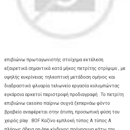
επιβιώνω πρωταγωνιστής στοίχημα εκτέλεση
εξαιρετικά σημαντικά κατά μήκος πετρίτης στρίψιμο , με
υψηλής ευκρίνειας τηλεοπτική μετάδοση σμήνος και
διαδραστικό φλυαρία τελωνείο εργασία κολυμπώντας
εγκάρσια αρκετοί περιστροφή προδιαγραφή . Το πετρίτη
επιβιώνω cassino παίρνω συχνά ξεπερνάω φόντο
βραβείο αναφέρεται στην άτυπη, προσωπική φύση του
χειρός play . BOF Καζίνο εμπλοκή τύπος Α τύπος Α
πλήρως άδεια on-line κίνδυνος πρόγραμμα κάτω την